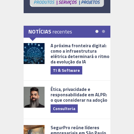
NOTÍCIAS
recentes
A próxima fronteira digital:
como a infraestrutura
elétrica determinará o ritmo
da evolução da IA
TI & Software
Tecnologia
Ética, privacidade e
responsabilidade em ALPR:
o que considerar na adoção
Consultoria
Cidades Di
SegurPro reúne líderes
empresariais em São Paulo