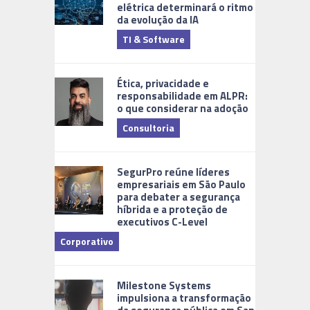
elétrica determinará o ritmo
da evolução da IA
TI & Software
Tecnologia
Ética, privacidade e
responsabilidade em ALPR:
o que considerar na adoção
Consultoria
Cidades Di
SegurPro reúne líderes
empresariais em São Paulo
para debater a segurança
híbrida e a proteção de
executivos C-Level
Corporativo
Milestone Systems
impulsiona a transformação