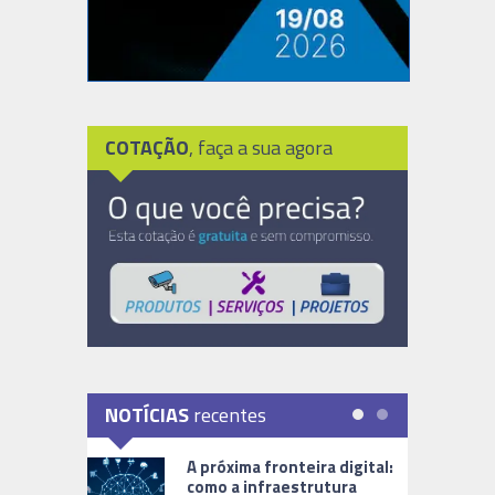
COTAÇÃO
, faça a sua agora
NOTÍCIAS
recentes
A próxima fronteira digital:
como a infraestrutura