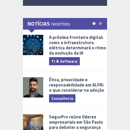
NOTÍCIAS
recentes
A próxima fronteira digital:
como a infraestrutura
elétrica determinará o ritmo
da evolução da IA
TI & Software
Tecnologia
Ética, privacidade e
responsabilidade em ALPR:
o que considerar na adoção
Consultoria
Cidades Di
SegurPro reúne líderes
empresariais em São Paulo
para debater a segurança