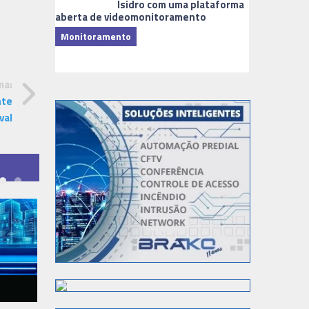
Isidro com uma plataforma
aberta de videomonitoramento
Monitoramento
TI & Softwa
ma:
nte
val