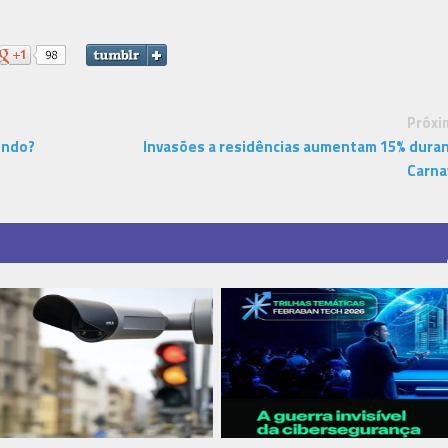
Próxi
undo?
Invasões a residências aumentam 15% dura
Carna