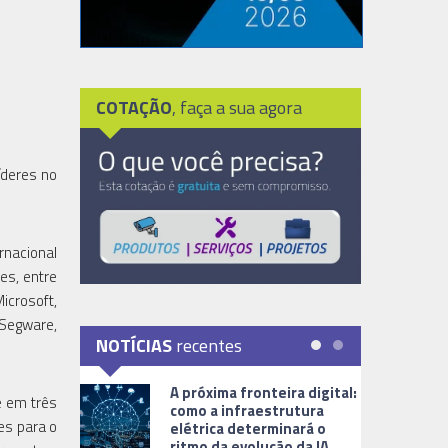
COTAÇÃO
, faça a sua agora
íderes no
rnacional
es, entre
icrosoft,
, Segware,
NOTÍCIAS
recentes
A próxima fronteira digital:
e em três
como a infraestrutura
es para o
elétrica determinará o
ritmo da evolução da IA