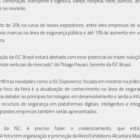
onstrução, transporte e logística, varejo, hospital, hotel, bancos, ae
s se reunirão.
to de 20% na curva de novos expositores, entre eles empresas de 
 novas marcas na área de segurança pública e até 15% de aumento em 
ra.
o da ISC Brasil estará alinhada com esse potencial ao trazer soluçõ
s verticais do mercado", diz Thiago Pavani, Gerente da ISC Brasil.
18 traz novidades como a ISC Experience, focada em mostrar na prátic
ro foco da feira é a atualização de conhecimento na área de segur
ai debater as principais tecnologias em desenvolvimento e ainda a Info
 recursos de segurança em plataformas digitais, inteligentes e inte
e grandes empresas também serão apresentados.
o da ISC, é preciso fazer o credenciamento, que está
. A feira tem organização e promoção da Reed Exhibitions Alcantara Ma