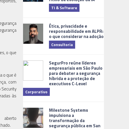
roportos,
TI & Software
Tecnologia
segurança
Ética, privacidade e
segurança
responsabilidade em ALPR:
o que considerar na adoção
Consultoria
es, o que
Cidades Digi
SegurPro reúne líderes
empresariais em São Paulo
para debater a segurança
a o que é
híbrida e a proteção de
ança, com
executivos C-Level
 Security
Corporativo
gradas às
Dicas
Milestone Systems
impulsiona a
 aberto
transformação da
chado.
segurança pública em San