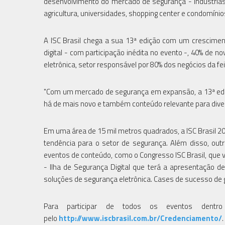
desenvolvimento do mercado de segurança - indústrias, c
agricultura, universidades, shopping center e condomínio
A ISC Brasil chega a sua 13ª edição com um crescimen
digital - com participação inédita no evento -, 40% de
eletrônica, setor responsável por 80% dos negócios da fei
"Com um mercado de segurança em expansão, a 13ª ediçã
há de mais novo e também conteúdo relevante para diversa
Em uma área de 15 mil metros quadrados, a ISC Brasil 20
tendência para o setor de segurança. Além disso, out
eventos de conteúdo, como o Congresso ISC Brasil, que v
- Ilha de Segurança Digital que terá a apresentação de
soluções de segurança eletrônica. Cases de sucesso d
Para participar de todos os eventos dentr
pelo
http://www.iscbrasil.com.br/Credenciamento/