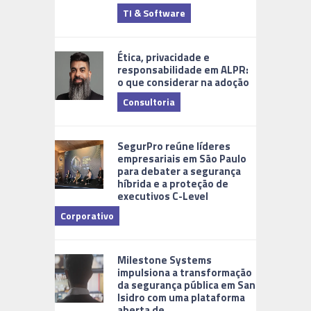
TI & Software
Tecnologia
Ética, privacidade e
responsabilidade em ALPR:
o que considerar na adoção
Consultoria
Cidades Di
SegurPro reúne líderes
empresariais em São Paulo
para debater a segurança
híbrida e a proteção de
executivos C-Level
Corporativo
Milestone Systems
impulsiona a transformação
da segurança pública em San
Isidro com uma plataforma
aberta de