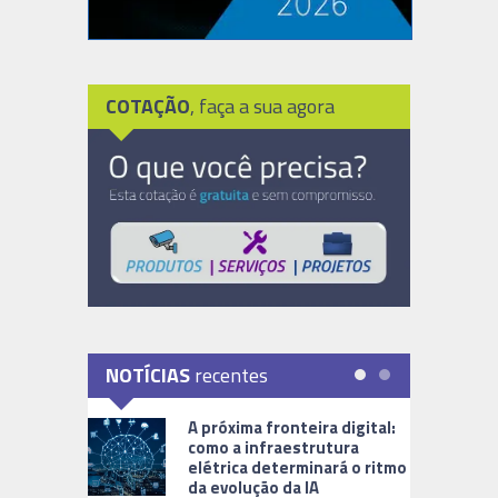
COTAÇÃO
, faça a sua agora
NOTÍCIAS
recentes
A próxima fronteira digital:
como a infraestrutura
elétrica determinará o ritmo
da evolução da IA