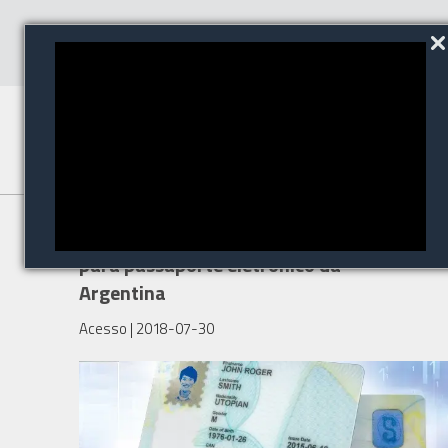
HID Global fornece solução
para passaporte eletrônico da
Argentina
Acesso
| 2018-07-30