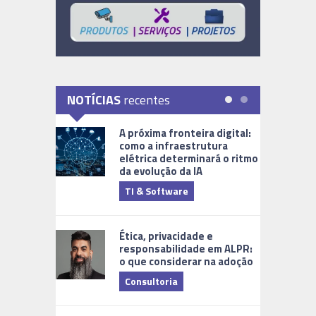
NOTÍCIAS
recentes
A próxima fronteira digital:
como a infraestrutura
elétrica determinará o ritmo
da evolução da IA
TI & Software
Tecnologia
Ética, privacidade e
responsabilidade em ALPR:
o que considerar na adoção
Consultoria
Cidades Di