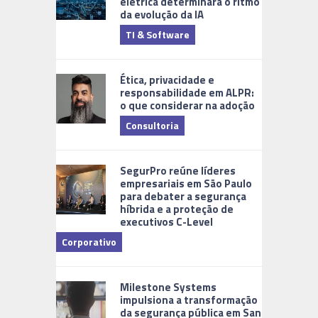
elétrica determinará o ritmo
da evolução da IA
TI & Software
Tecnologia
Ética, privacidade e
responsabilidade em ALPR:
o que considerar na adoção
Consultoria
Cidades Di
SegurPro reúne líderes
empresariais em São Paulo
para debater a segurança
híbrida e a proteção de
executivos C-Level
Corporativo
Milestone Systems
impulsiona a transformação
da segurança pública em San