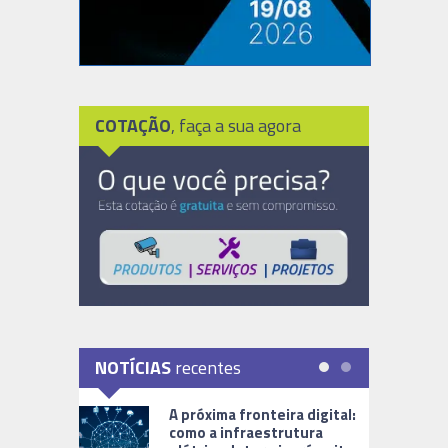
COTAÇÃO
, faça a sua agora
NOTÍCIAS
recentes
A próxima fronteira digital:
como a infraestrutura