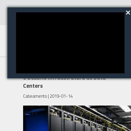
Oráulo EAD está promovendo
o Desafio Infraestrutura de Data
Centers
Cabeamento
| 2019-01-14