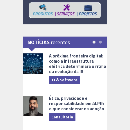
NOTÍCIAS
recentes
A próxima fronteira digital:
como a infraestrutura
elétrica determinará o ritmo
da evolução da IA
TI & Software
Tecnologia
Ética, privacidade e
responsabilidade em ALPR:
o que considerar na adoção
Consultoria
Cidades Di