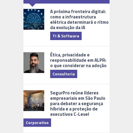
A próxima fronteira digital:
como a infraestrutura
elétrica determinará o ritmo
da evolução da IA
TI & Software
Tecnologia
Ética, privacidade e
responsabilidade em ALPR:
o que considerar na adoção
Consultoria
Cidades Di
SegurPro reúne líderes
empresariais em São Paulo
para debater a segurança
híbrida e a proteção de
executivos C-Level
Corporativo