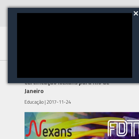
Grupo Policom leva
certificação Nexans para Rio de
Janeiro
Educação
| 2017-11-24