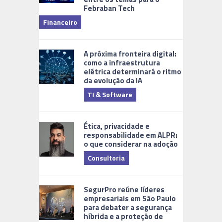
Febraban Tech
videomoni
Financeiro
Monitoram
A próxima fronteira digital:
como a infraestrutura
elétrica determinará o ritmo
da evolução da IA
TI & Software
Tecnologia
Ética, privacidade e
responsabilidade em ALPR:
o que considerar na adoção
Consultoria
Cidades Di
SegurPro reúne líderes
empresariais em São Paulo
para debater a segurança
híbrida e a proteção de