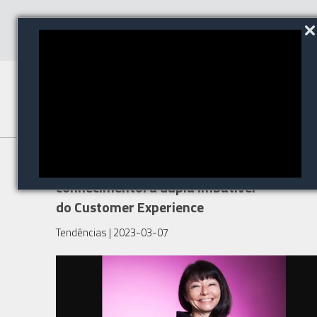
ChatGPT e gestão de
conhecimento: a dupla imbatível
do Customer Experience
Tendências
| 2023-03-07