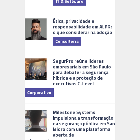
TI & Software
Tecnologia
Ética, privacidade e
responsabilidade em ALPR:
o que considerar na adoção
Consultoria
Cidades Di
SegurPro reúne líderes
empresariais em São Paulo
para debater a segurança
híbrida e a proteção de
executivos C-Level
Corporativo
Milestone Systems
impulsiona a transformação
da segurança pública em San
Isidro com uma plataforma
aberta de