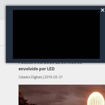
Waba cria para Lacta Ovo de
Páscoa interativo de 20 metros
envolvido por LED
Cidades Digitais
| 2019-03-27