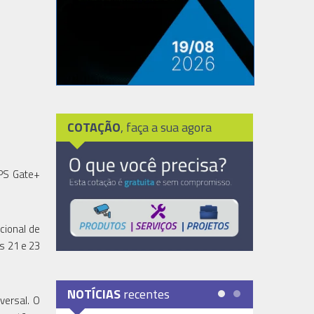
COTAÇÃO
, faça a sua agora
UPS Gate+
cional de
s 21 e 23
NOTÍCIAS
recentes
versal. O