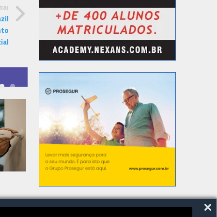
ma:
zil
nto
ial