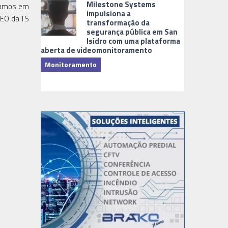
Milestone Systems
upamos em
impulsiona a
CEO da TS
transformação da
segurança pública em San
Isidro com uma plataforma
aberta de videomonitoramento
Monitoramento
TI & Softwa