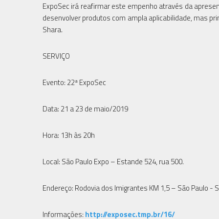
ExpoSec irá reafirmar este empenho através da aprese
desenvolver produtos com ampla aplicabilidade, mas pri
Shara.
SERVIÇO
Evento: 22ª ExpoSec
Data: 21 a 23 de maio/2019
Hora: 13h às 20h
Local: São Paulo Expo – Estande 524, rua 500.
Endereço: Rodovia dos Imigrantes KM 1,5 – São Paulo - 
Informações:
http://exposec.tmp.br/16/