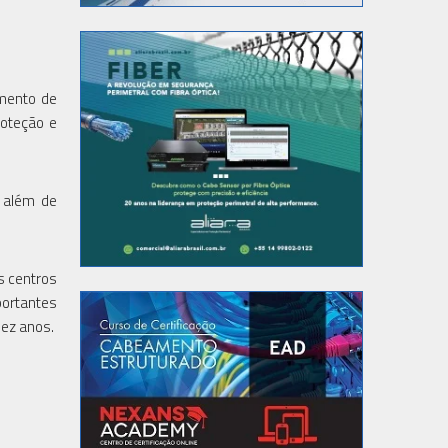
gmento de
roteção e
 além de
s centros
portantes
dez anos.