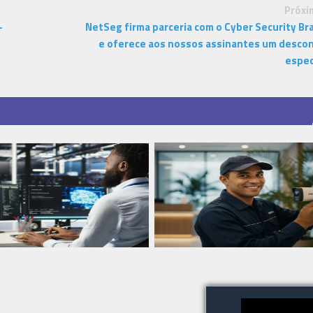
Próxi
-
NetSeg firma parceria com o Cyber Security Bra
e oferece aos nossos assinantes um desco
espec