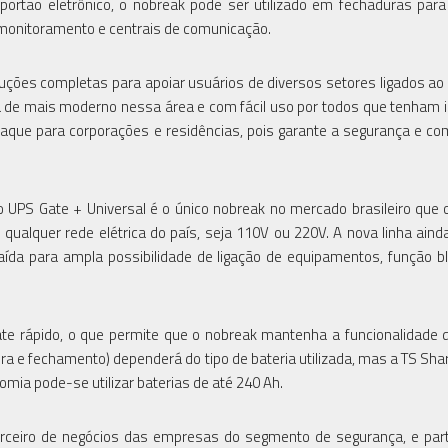
portão eletrônico, o nobreak pode ser utilizado em fechaduras para
 monitoramento e centrais de comunicação.
uções completas para apoiar usuários de diversos setores ligados a
á de mais moderno nessa área e com fácil uso por todos que tenham 
taque para corporações e residências, pois garante a segurança e c
o UPS Gate + Universal é o único nobreak no mercado brasileiro que 
qualquer rede elétrica do país, seja 110V ou 220V. A nova linha aind
aída para ampla possibilidade de ligação de equipamentos, função b
ate rápido, o que permite que o nobreak mantenha a funcionalidade 
a e fechamento) dependerá do tipo de bateria utilizada, mas a TS Sha
mia pode-se utilizar baterias de até 240 Ah.
rceiro de negócios das empresas do segmento de segurança, e part