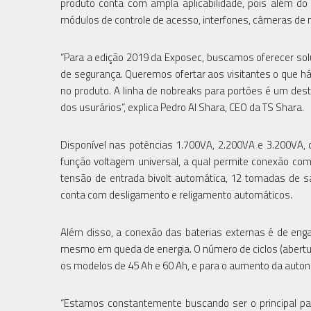
produto conta com ampla aplicabilidade, pois além do 
módulos de controle de acesso, interfones, câmeras de
“Para a edição 2019 da Exposec, buscamos oferecer sol
de segurança. Queremos ofertar aos visitantes o que h
no produto. A linha de nobreaks para portões é um des
dos usurários”, explica Pedro Al Shara, CEO da TS Shara.
Disponível nas potências 1.700VA, 2.200VA e 3.200VA, 
função voltagem universal, a qual permite conexão com 
tensão de entrada bivolt automática, 12 tomadas de s
conta com desligamento e religamento automáticos.
Além disso, a conexão das baterias externas é de eng
mesmo em queda de energia. O número de ciclos (abertur
os modelos de 45 Ah e 60 Ah, e para o aumento da autono
“Estamos constantemente buscando ser o principal pa