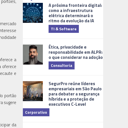
 portões,
A próxima fronteira digital:
como a infraestrutura
elétrica determinará o
ritmo da evolução da IA
o mercado
TI & Software
Tecnologia
interesse
omodidade
Ética, privacidade e
responsabilidade em ALPR:
o que considerar na adoção
oferece a
Consultoria
a oferece
lecaute e
Cidades Digi
SegurPro reúne líderes
empresariais em São Paulo
para debater a segurança
do portão
híbrida e a proteção de
ra sugere
executivos C-Level
Corporativo
Dicas
icipar da