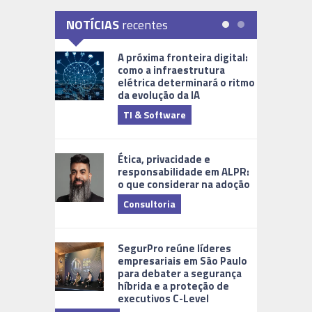
NOTÍCIAS
recentes
A próxima fronteira digital:
como a infraestrutura
elétrica determinará o ritmo
da evolução da IA
TI & Software
Tecnologia
Ética, privacidade e
responsabilidade em ALPR:
o que considerar na adoção
Consultoria
Cidades Di
SegurPro reúne líderes
empresariais em São Paulo
para debater a segurança
híbrida e a proteção de
executivos C-Level