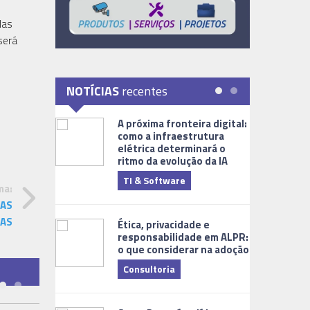
das
será
NOTÍCIAS
recentes
A próxima fronteira digital:
como a infraestrutura
elétrica determinará o
ritmo da evolução da IA
TI & Software
Tecnologia
ma:
VAS
CAS
Ética, privacidade e
responsabilidade em ALPR:
o que considerar na adoção
Consultoria
Cidades Digi