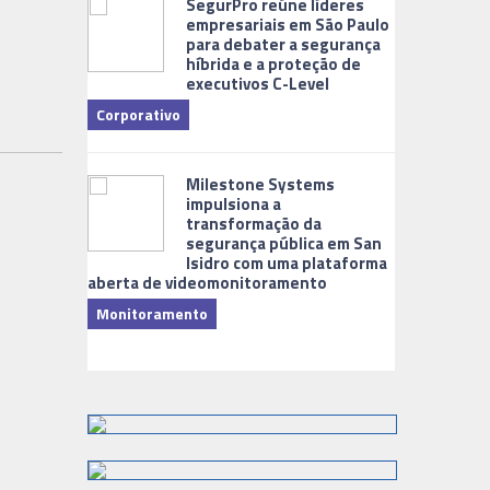
SegurPro reúne líderes
empresariais em São Paulo
para debater a segurança
híbrida e a proteção de
executivos C-Level
Corporativo
Dicas
Milestone Systems
impulsiona a
transformação da
segurança pública em San
Isidro com uma plataforma
aberta de videomonitoramento
Monitoramento
TI & Softwa