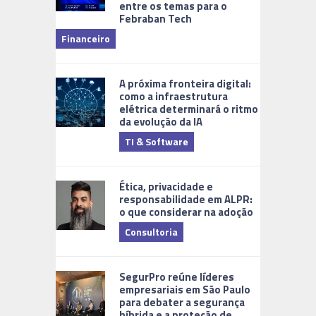
entre os temas para o
Febraban Tech
videomoni
Financeiro
Monitoram
A próxima fronteira digital:
como a infraestrutura
elétrica determinará o ritmo
da evolução da IA
TI & Software
Tecnologia
Ética, privacidade e
responsabilidade em ALPR:
o que considerar na adoção
Consultoria
Cidades Di
SegurPro reúne líderes
empresariais em São Paulo
para debater a segurança
híbrida e a proteção de