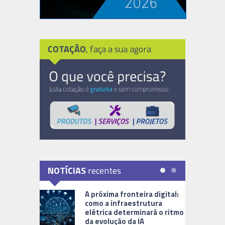
COTAÇÃO
, faça a sua agora
NOTÍCIAS
recentes
A próxima fronteira digital:
como a infraestrutura
elétrica determinará o ritmo
da evolução da IA