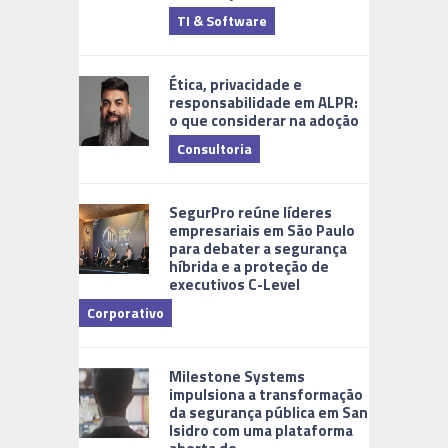
TI & Software
Tecnologia
Ética, privacidade e
responsabilidade em ALPR:
o que considerar na adoção
Consultoria
Cidades Di
SegurPro reúne líderes
empresariais em São Paulo
para debater a segurança
híbrida e a proteção de
executivos C-Level
Corporativo
Milestone Systems
impulsiona a transformação
da segurança pública em San
Isidro com uma plataforma