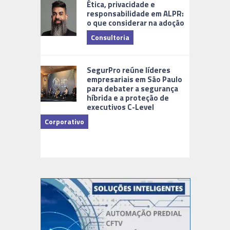
Ética, privacidade e
responsabilidade em ALPR:
o que considerar na adoção
Consultoria
Cidades Di
SegurPro reúne líderes
empresariais em São Paulo
para debater a segurança
híbrida e a proteção de
executivos C-Level
Corporativo