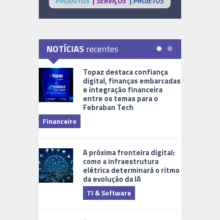
NOTÍCIAS
recentes
Topaz destaca confiança
digital, finanças embarcadas
e integração financeira
entre os temas para o
Febraban Tech
videomoni
Financeiro
Monitoram
A próxima fronteira digital:
como a infraestrutura
elétrica determinará o ritmo
da evolução da IA
TI & Software
Tecnologia