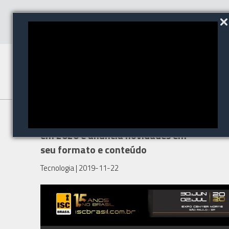
ISC Brasil completa 15 anos
em 2020 e anuncia novidades em
seu formato e conteúdo
Tecnologia
| 2019-11-22