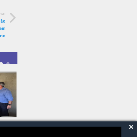
ma:
rão
 em
ano