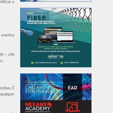
tificar e
m eventos
12R / LPR
os.
sitivo. É
 qualquer