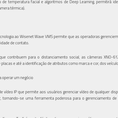
de temperatura facial e algoritmos de Deep Learning, permitirá iden
âmera térmica).
tecnologia ao Wisenet Wave VMS permite que as operadoras gerencie
sidade de contato.
', que contribuem para o distanciamento social, as câmeras XNO-6
lacas e até a identificação de atributos como marca e cor, dos veícul
a operar um negócio
ídeo IP que permite aos usuários gerenciar vídeo de qualquer dispo
usar, tornando-se uma ferramenta poderosa para o gerenciamento de