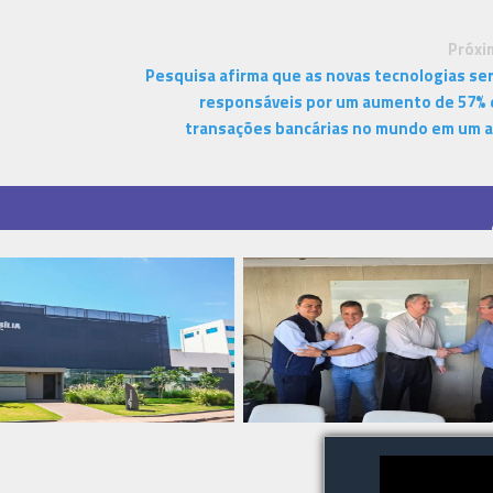
Próxi
Pesquisa afirma que as novas tecnologias se
responsáveis por um aumento de 57%
transações bancárias no mundo em um 