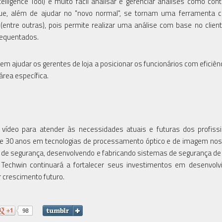
ligence Tool) é muito fácil analisar e gerenciar análises como co
ue, além de ajudar no "novo normal", se tornam uma ferramenta 
entre outras), pois permite realizar uma análise com base no clien
requentados.
m ajudar os gerentes de loja a posicionar os funcionários com eficiênci
rea específica.
 vídeo para atender às necessidades atuais e futuras dos profiss
de 30 anos em tecnologias de processamento óptico e de imagem nos
s de segurança, desenvolvendo e fabricando sistemas de segurança de
 Techwin continuará a fortalecer seus investimentos em desenvol
 crescimento futuro.