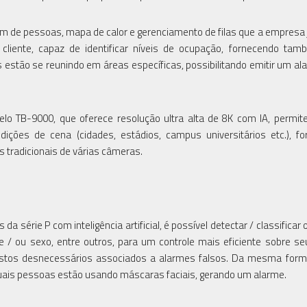
 de pessoas, mapa de calor e gerenciamento de filas que a empresa 
liente, capaz de identificar níveis de ocupação, fornecendo ta
 estão se reunindo em áreas específicas, possibilitando emitir um al
lo TB-9000, que oferece resolução ultra alta de 8K com IA, permite
ições de cena (cidades, estádios, campus universitários etc.), f
s tradicionais de várias câmeras.
série P com inteligência artificial, é possível detectar / classificar 
 ou sexo, entre outros, para um controle mais eficiente sobre se
ustos desnecessários associados a alarmes falsos. Da mesma form
 quais pessoas estão usando máscaras faciais, gerando um alarme.