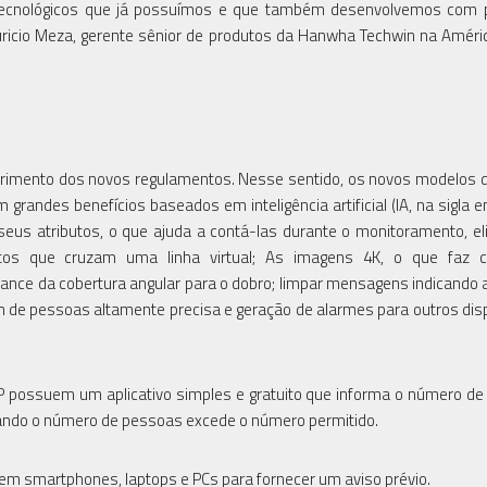
tecnológicos que já possuímos e que também desenvolvemos com p
uricio Meza, gerente sênior de produtos da Hanwha Techwin na Améric
rimento dos novos regulamentos. Nesse sentido, os novos modelos d
m grandes benefícios baseados em inteligência artificial (IA, na sigla e
us atributos, o que ajuda a contá-las durante o monitoramento, e
os que cruzam uma linha virtual; As imagens 4K, o que faz 
ce da cobertura angular para o dobro; limpar mensagens indicando a
m de pessoas altamente precisa e geração de alarmes para outros disp
P possuem um aplicativo simples e gratuito que informa o número d
ando o número de pessoas excede o número permitido.
em smartphones, laptops e PCs para fornecer um aviso prévio.