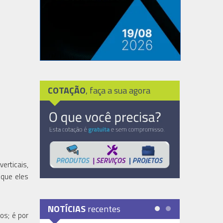
COTAÇÃO
, faça a sua agora
erticais,
 que eles
NOTÍCIAS
recentes
os; é por