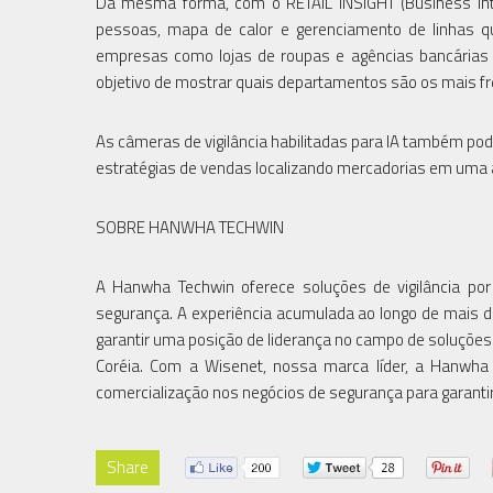
Da mesma forma, com o RETAIL INSIGHT (Business Intel
pessoas, mapa de calor e gerenciamento de linhas q
empresas como lojas de roupas e agências bancárias (
objetivo de mostrar quais departamentos são os mais f
As câmeras de vigilância habilitadas para IA também pode
estratégias de vendas localizando mercadorias em uma á
SOBRE HANWHA TECHWIN
A Hanwha Techwin oferece soluções de vigilância por
segurança. A experiência acumulada ao longo de mais 
garantir uma posição de liderança no campo de soluçõe
Coréia. Com a Wisenet, nossa marca líder, a Hanwha
comercialização nos negócios de segurança para garantir
Share