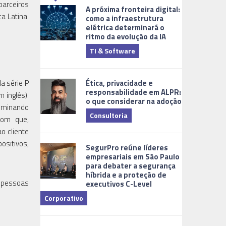
arceiros
A próxima fronteira digital:
a Latina.
como a infraestrutura
elétrica determinará o
ritmo da evolução da IA
TI & Software
Tecnologia
Ética, privacidade e
a série P
responsabilidade em ALPR:
m inglês).
o que considerar na adoção
liminando
Consultoria
com que,
o cliente
Cidades Digi
ositivos,
SegurPro reúne líderes
empresariais em São Paulo
para debater a segurança
híbrida e a proteção de
e pessoas
executivos C-Level
Corporativo
Dicas