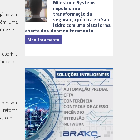
Milestone Systems
impulsiona a
transformação da
já possui
segurança pública em San
mbém uma
Isidro com uma plataforma
arme se o
aberta de videomonitoramento
Monitoramento
TI & Softwa
 cobrir e
ornecendo
o pessoal
u retorno
a, com o