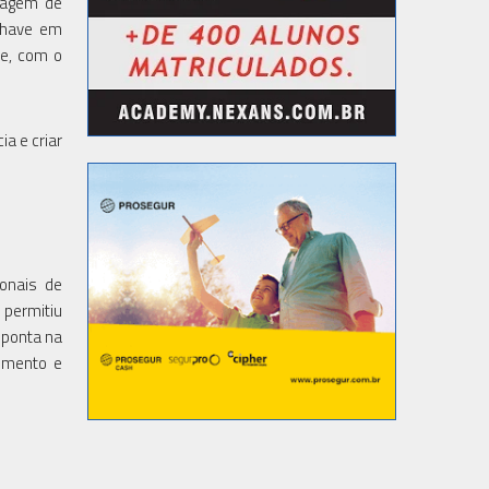
ntagem de
chave em
te, com o
a e criar
ionais de
 permitiu
 ponta na
vimento e