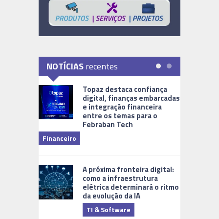
NOTÍCIAS
recentes
Topaz destaca confiança
digital, finanças embarcadas
e integração financeira
entre os temas para o
Febraban Tech
videomoni
Financeiro
Monitoram
A próxima fronteira digital:
como a infraestrutura
elétrica determinará o ritmo
da evolução da IA
TI & Software
Tecnologia