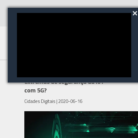
Como responder às demandas
extremas de segurança da IoT
com 5G?
Cidades Digitais
| 2020-06-16