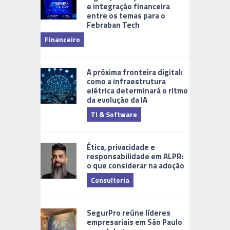
e integração financeira
entre os temas para o
Febraban Tech
videomoni
Financeiro
Monitoram
A próxima fronteira digital:
como a infraestrutura
elétrica determinará o ritmo
da evolução da IA
TI & Software
Tecnologia
Ética, privacidade e
responsabilidade em ALPR:
o que considerar na adoção
Consultoria
Cidades Di
SegurPro reúne líderes
empresariais em São Paulo