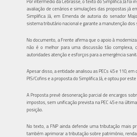
Por intermédio da Cebrasse, o texto do Simplifica Já fo
avaliação de cenários e simulações das propostas já em
Simplifica Já, em Emenda de autoria do senador Major
sistema tributário nacional e garante a manutenção dos s
No documento, a Frente afirma que o apoio à moderniza
não é o melhor para uma discussão tão complexa, co
autoridades atenção e esforços para a emergência sanitá
Apesar disso, a entidade analisou as PECs 45 e 110, em 
PIS/Cofins e a proposta do Simplifica Já, e optou por est
A Proposta prevê desoneração parcial de encargos sob
impostos, sem unificação prevista na PEC 45 e na última
posição.
No texto, a FNP ainda defende uma tributação mais p
também aprimorar a tributação sobre patrimônio, renda