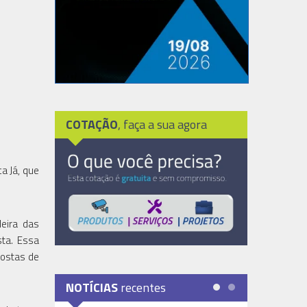
COTAÇÃO
, faça a sua agora
a Já, que
eira das
sta. Essa
postas de
NOTÍCIAS
recentes