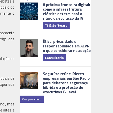
debates e
A próxima fronteira digital:
modelo do
como a infraestrutura
tamente o
elétrica determinará o
ritmo da evolução da IA
TI & Software
Tecnologia
l momento
xige das
Ética, privacidade e
responsabilidade em ALPR:
o que considerar na adoção
Consultoria
ulação do
Cidades Digi
SegurPro reúne líderes
empresariais em São Paulo
iduais de
para debater a segurança
expor sua
híbrida e a proteção de
executivos C-Level
Corporativo
umo”, mas
Dicas
e iates e