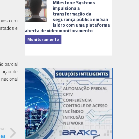
Milestone Systems
impulsiona a
transformação da
segurança pública em San
ípios com
Isidro com uma plataforma
Estados e
aberta de videomonitoramento
Monitoramento
TI & Softwa
o parcial
icação de
 nacional
ma:
tes