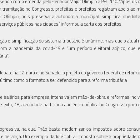
i inserido como emenda pelo senador Major Olímpio à PEC 110. “Após os 
 tramitação no Congresso, prefeitas e prefeitos registram apoio ao 
 Olímpio, pois preserva a autonomia municipal, simplifica imedia
erviços públicos nas cidades”, informou a carta dos prefeitos.
ção e simplificação do sistema tributário é unânime, mas que o atua
m a pandemia da covid-19 e “um período eleitoral atípico, que e
ria”.
debate na Câmara e no Senado, o projeto do governo federal de reform
e último como o formato a ser defendido para a reforma tributária
re salários para empresa intensiva em mão-de-obra e reformas indiv
 sexta, 18, a entidade participou audiência pública no Congresso para 
rogressiva, na qual “não basta modernizar os impostos sobre cons
 e herança. Um exemplo dado é cobrar imposto sobre a propriedade d