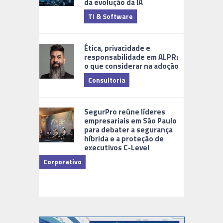
da evolução da IA
TI & Software
Tecnologia
Ética, privacidade e
responsabilidade em ALPR:
o que considerar na adoção
Consultoria
Cidades Di
SegurPro reúne líderes
empresariais em São Paulo
para debater a segurança
híbrida e a proteção de
executivos C-Level
Corporativo