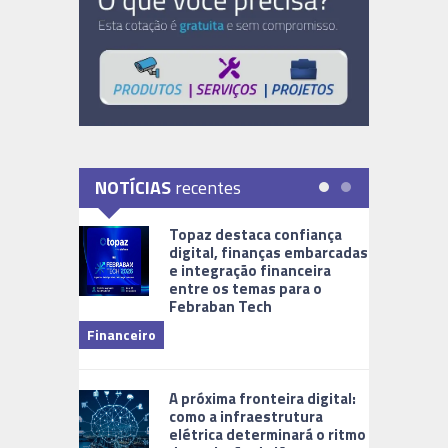
NOTÍCIAS
recentes
Topaz destaca confiança
digital, finanças embarcadas
e integração financeira
entre os temas para o
Febraban Tech
videomoni
Financeiro
Monitoram
A próxima fronteira digital:
como a infraestrutura
elétrica determinará o ritmo