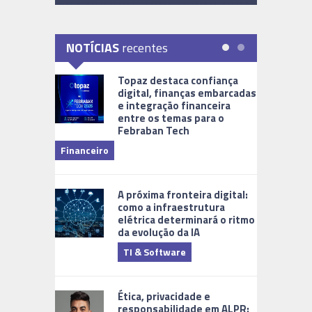
NOTÍCIAS
recentes
Topaz destaca confiança
digital, finanças embarcadas
e integração financeira
entre os temas para o
Febraban Tech
videomoni
Financeiro
Monitoram
A próxima fronteira digital:
como a infraestrutura
elétrica determinará o ritmo
da evolução da IA
TI & Software
Tecnologia
Ética, privacidade e
responsabilidade em ALPR: