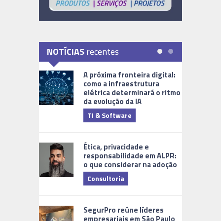
NOTÍCIAS
recentes
A próxima fronteira digital:
como a infraestrutura
elétrica determinará o ritmo
da evolução da IA
TI & Software
Tecnologia
Ética, privacidade e
responsabilidade em ALPR:
o que considerar na adoção
Consultoria
Cidades Di
SegurPro reúne líderes
empresariais em São Paulo