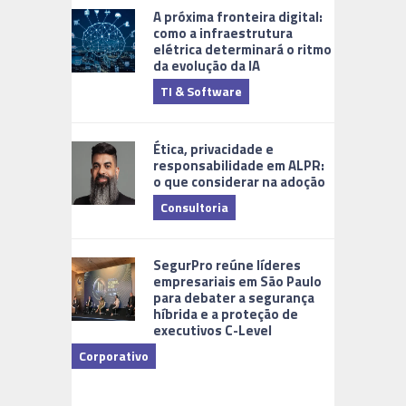
A próxima fronteira digital:
como a infraestrutura
elétrica determinará o ritmo
da evolução da IA
TI & Software
Tecnologia
Ética, privacidade e
responsabilidade em ALPR:
o que considerar na adoção
Consultoria
Cidades Di
SegurPro reúne líderes
empresariais em São Paulo
para debater a segurança
híbrida e a proteção de
executivos C-Level
Corporativo