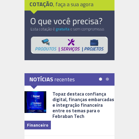
COTAÇÃO
, faça a sua agora
NOTÍCIAS
recentes
Topaz destaca confiança
digital, finanças embarcadas
e integração financeira
entre os temas para o
Febraban Tech
videomoni
Financeiro
Monitoram