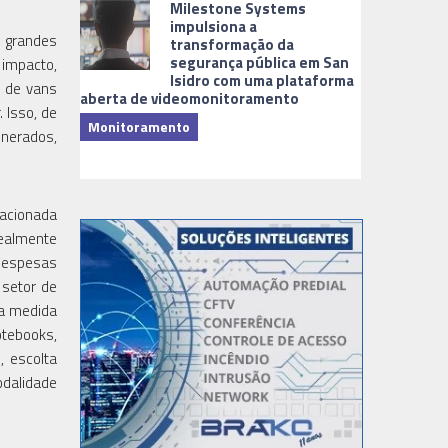
Milestone Systems
impulsiona a
a grandes
transformação da
segurança pública em San
 impacto,
Isidro com uma plataforma
s de vans
aberta de videomonitoramento
 Isso, de
Monitoramento
onerados,
TI & Softwa
lacionada
realmente
despesas
 setor de
 a medida
otebooks,
, escolta
odalidade