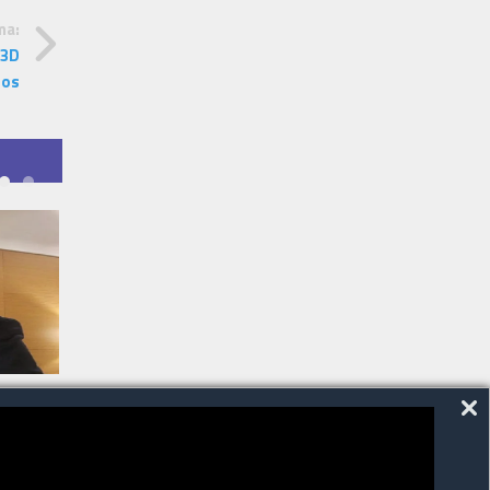
ma:
 3D
tos