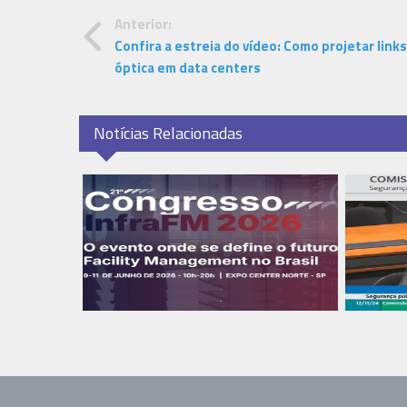
Anterior:
Confira a estreia do vídeo: Como projetar links
óptica em data centers
Notícias Relacionadas