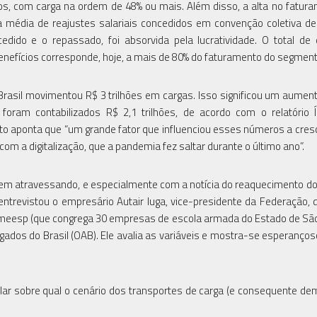
tos, com carga na ordem de 48% ou mais. Além disso, a alta no fatur
a média de reajustes salariais concedidos em convenção coletiva de
edido e o repassado, foi absorvida pela lucratividade. O total de
 benefícios corresponde, hoje, a mais de 80% do faturamento do segment
 Brasil movimentou R$ 3 trilhões em cargas. Isso significou um aumen
am contabilizados R$ 2,1 trilhões, de acordo com o relatório Í
o aponta que “um grande fator que influenciou esses números a cres
 a digitalização, que a pandemia fez saltar durante o último ano”.
vem atravessando, e especialmente com a notícia do reaquecimento do
ntrevistou o empresário Autair Iuga, vice-presidente da Federação, d
emeesp (que congrega 30 empresas de escola armada do Estado de São
ados do Brasil (OAB). Ele avalia as variáveis e mostra-se esperanço
ar sobre qual o cenário dos transportes de carga (e consequente d