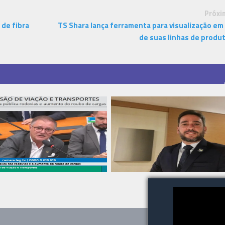
Próxi
 de fibra
TS Shara lança ferramenta para visualização em
de suas linhas de produ