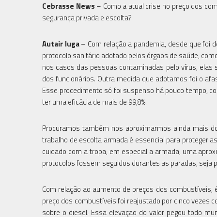
Cebrasse News
– Como a atual crise no preço dos comb
segurança privada e escolta?
Autair Iuga
– Com relação a pandemia, desde que foi d
protocolo sanitário adotado pelos órgãos de saúde, com
nos casos das pessoas contaminadas pelo vírus, elas 
dos funcionários. Outra medida que adotamos foi o a
Esse procedimento só foi suspenso há pouco tempo, c
ter uma eficácia de mais de 99,8%.
Procuramos também nos aproximarmos ainda mais dos 
trabalho de escolta armada é essencial para proteger as
cuidado com a tropa, em especial a armada, uma aproxi
protocolos fossem seguidos durantes as paradas, seja pa
Com relação ao aumento de preços dos combustíveis, é
preço dos combustíveis foi reajustado por cinco vezes 
sobre o diesel. Essa elevação do valor pegou todo mun