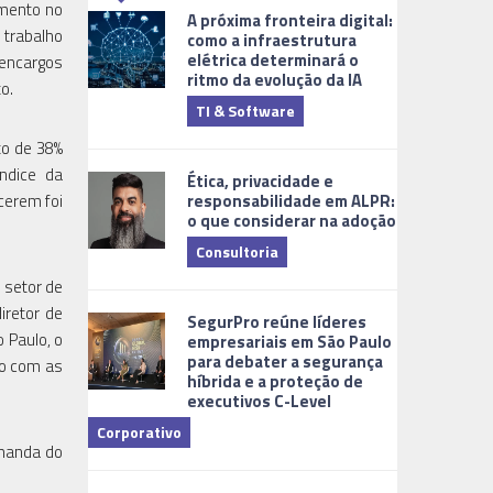
amento no
A próxima fronteira digital:
 trabalho
como a infraestrutura
elétrica determinará o
 encargos
ritmo da evolução da IA
o.
TI & Software
Tecnologia
to de 38%
ndice da
Ética, privacidade e
responsabilidade em ALPR:
cerem foi
o que considerar na adoção
Consultoria
 setor de
Cidades Digi
iretor de
SegurPro reúne líderes
 Paulo, o
empresariais em São Paulo
para debater a segurança
so com as
híbrida e a proteção de
executivos C-Level
Corporativo
emanda do
Dicas