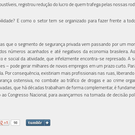
bustíveis, registrou redução do lucro de quem trafega pelas nossas rod
lidade? E como o setor tem se organizado para fazer frente a to
das que o segmento de segurança privada vem passando por um mo
xo dos números acanhados e até negativos da economia brasileira.
o e social da atividade, que infelizmente encontra-se represado. A 
res – pode gerar milhares de novos empregos em um prazo curto. Para
. Por consequência, existiriam mais profissionais nas ruas, liberando 
urança ostensiva, no combate ao tráfico de drogas e ao crime orga
privadas, que há décadas trabalham de forma complementar, é fundame
o ao Congresso Nacional, para avançarmos na tomada de decisão polí