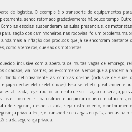
arte de logística. O exemplo é o transporte de equipamentos par
completamente, sendo retomado gradativamente há pouco tempo. Outro
os. Como as escolas suspenderam as aulas presenciais, os motorista
paralisação dos caminhoneiros, nas rodovias, foi um problema maior.
ainda mais a inflação dos produtos que já se encontram bastante 
s, como a terceiros, que são os motoristas.
quecido, inclusive com a abertura de muitas vagas de emprego, re
os cidadãos, via internet, os e-commerce. Vemos que a pandemia 
idando definitivamente as compras on-line (inclusive de suas 
 equipamentos eletro-eletrônicos). Isso se refletiu positivamente no
e estabilizada, registrou um aumento de solicitação do serviço, pois
ra os e-commerce – naturalmente adquiriram mais computadores, n
sita de segurança especializada, seja rastreamento, monitoramento
gurança privada. Hoje, o transporte de cargas no país, apenas na m
tância da segurança privada.