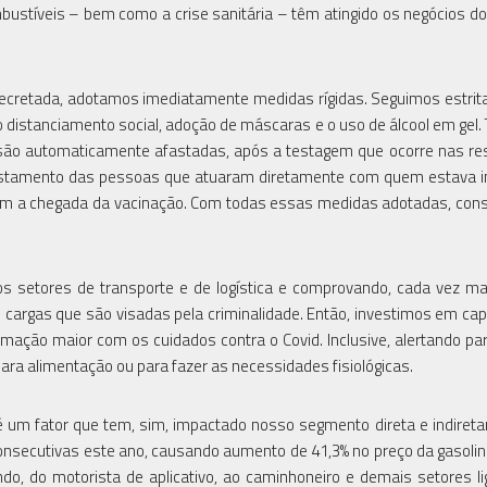
ustíveis – bem como a crise sanitária – têm atingido os negócios do
ecretada, adotamos imediatamente medidas rígidas. Seguimos estri
o distanciamento social, adoção de máscaras e o uso de álcool em gel
são automaticamente afastadas, após a testagem que ocorre nas re
fastamento das pessoas que atuaram diretamente com quem estava i
om a chegada da vacinação. Com todas essas medidas adotadas, co
setores de transporte e de logística e comprovando, cada vez ma
 cargas que são visadas pela criminalidade. Então, investimos em cap
mação maior com os cuidados contra o Covid. Inclusive, alertando pa
ra alimentação ou para fazer as necessidades fisiológicas.
 um fator que tem, sim, impactado nosso segmento direta e indiret
consecutivas este ano, causando aumento de 41,3% no preço da gasolin
do, do motorista de aplicativo, ao caminhoneiro e demais setores l