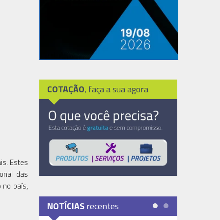
COTAÇÃO
, faça a sua agora
is. Estes
onal das
 no país,
NOTÍCIAS
recentes