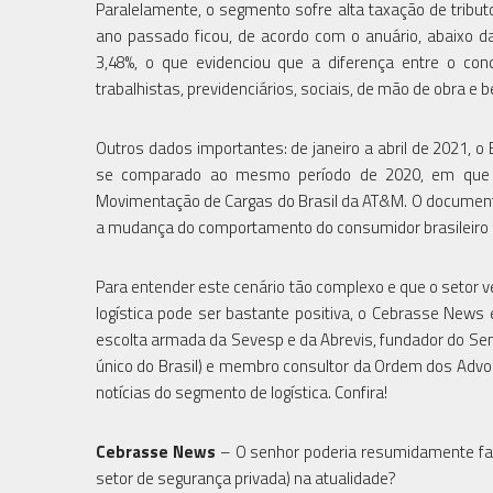
Paralelamente, o segmento sofre alta taxação de tribu
ano passado ficou, de acordo com o anuário, abaixo d
3,48%, o que evidenciou que a diferença entre o conc
trabalhistas, previdenciários, sociais, de mão de obra e
Outros dados importantes: de janeiro a abril de 2021, o
se comparado ao mesmo período de 2020, em que for
Movimentação de Cargas do Brasil da AT&M. O document
a mudança do comportamento do consumidor brasileiro com
Para entender este cenário tão complexo e que o setor 
logística pode ser bastante positiva, o Cebrasse News e
escolta armada da Sevesp e da Abrevis, fundador do S
único do Brasil) e membro consultor da Ordem dos Advog
notícias do segmento de logística. Confira!
Cebrasse News
– O senhor poderia resumidamente fal
setor de segurança privada) na atualidade?