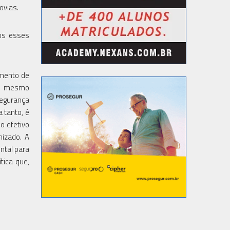
ovias.
dos esses
mento de
 Ao mesmo
segurança
 tanto, é
o efetivo
nizado. A
ntal para
tica que,