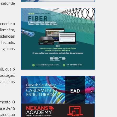
 setor de
tamente o
. Também,
sidências
nfectado.
nseguimos
is, que o
acitação,
ra que os
amente. O
a e 34,1%
igados ao