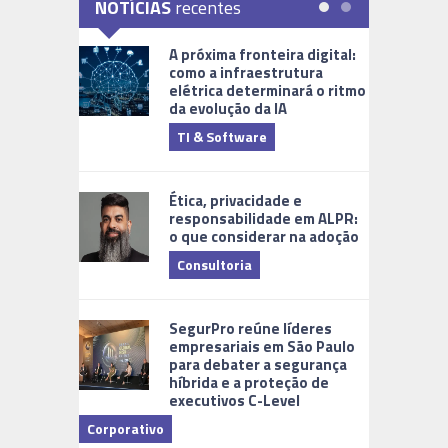
NOTÍCIAS
recentes
A próxima fronteira digital:
como a infraestrutura
elétrica determinará o ritmo
da evolução da IA
TI & Software
Tecnologia
Ética, privacidade e
responsabilidade em ALPR:
o que considerar na adoção
Consultoria
Cidades Di
SegurPro reúne líderes
empresariais em São Paulo
para debater a segurança
híbrida e a proteção de
executivos C-Level
Corporativo