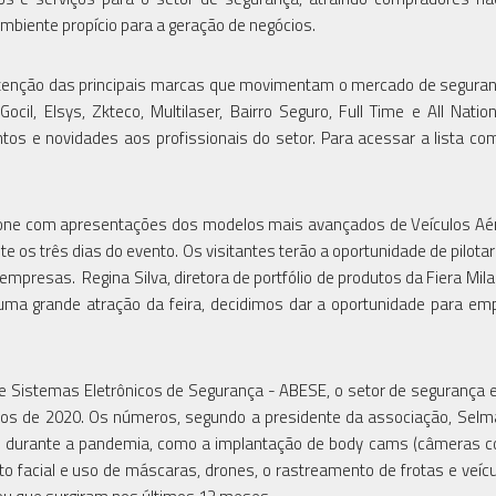
ambiente propício para a geração de negócios.
atenção das principais marcas que movimentam o mercado de seguran
Gocil, Elsys, Zkteco, Multilaser, Bairro Seguro, Full Time e All Natio
os e novidades aos profissionais do setor. Para acessar a lista co
rone com apresentações dos modelos mais avançados de Veículos A
 os três dias do evento. Os visitantes terão a oportunidade de pilotar
presas. Regina Silva, diretora de portfólio de produtos da Fiera Milan
 uma grande atração da feira, decidimos dar a oportunidade para em
 Sistemas Eletrônicos de Segurança - ABESE, o setor de segurança e
dos de 2020. Os números, segundo a presidente da associação, Selma 
s durante a pandemia, como a implantação de body cams (câmeras co
facial e uso de máscaras, drones, o rastreamento de frotas e veíc