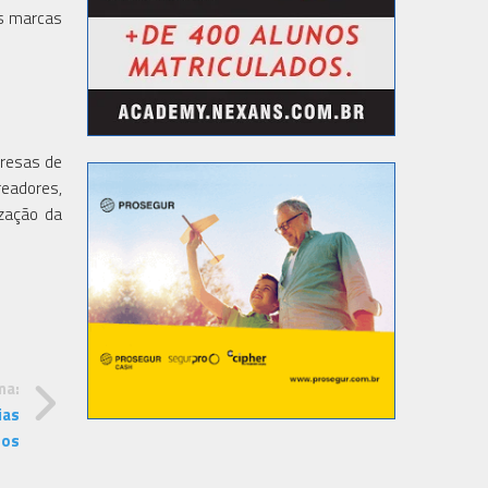
is marcas
presas de
readores,
ização da
ma:
ias
nos