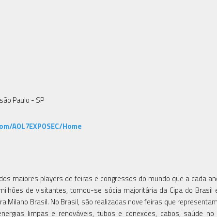
 são Paulo - SP
.com/AOL7EXPOSEC/Home
o, um dos maiores players de feiras e congressos do mundo que a cada a
lhões de visitantes, tornou-se sócia majoritária da Cipa do Brasil
era Milano Brasil. No Brasil, são realizadas nove feiras que representa
ergias limpas e renováveis, tubos e conexões, cabos, saúde no t