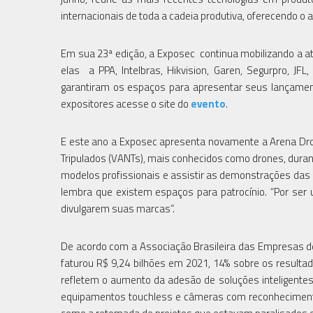
internacionais de toda a cadeia produtiva, oferecendo o 
Em sua 23ª edição, a Exposec continua mobilizando a 
elas a PPA, Intelbras, Hikvision, Garen, Segurpro, JFL, 
garantiram os espaços para apresentar seus lançament
expositores acesse o site do
evento
.
E este ano a Exposec apresenta novamente a Arena D
Tripulados (VANTs), mais conhecidos como drones, durante
modelos profissionais e assistir as demonstrações das em
lembra que existem espaços para patrocínio. “Por ser
divulgarem suas marcas”.
De acordo com a Associação Brasileira das Empresas de
faturou R$ 9,24 bilhões em 2021, 14% sobre os resulta
refletem o aumento da adesão de soluções inteligente
equipamentos touchless e câmeras com reconhecimento 