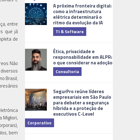
A próxima fronteira digital:
como a infraestrutura
elétrica determinará o
ritmo da evolução da IA
ça, entre
ns que já
TI & Software
Tecnologia
mpleta de
Ética, privacidade e
responsabilidade em ALPR:
o que considerar na adoção
éreos Não
 diversos
Consultoria
o Brasil,
Cidades Digi
presários
SegurPro reúne líderes
empresariais em São Paulo
para debater a segurança
híbrida e a proteção de
letrônica
executivos C-Level
Migliori,
Corporativo
rporais),
ulos, bem
Dicas