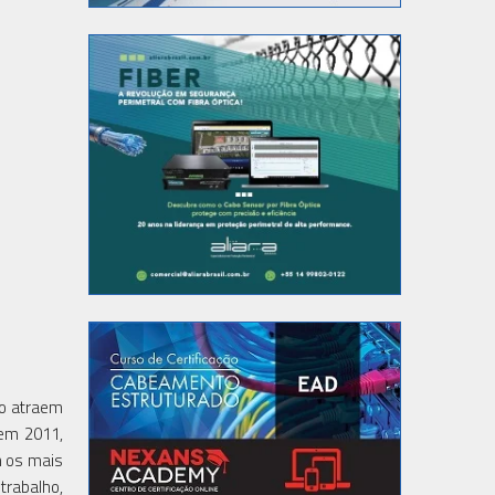
no atraem
 em 2011,
m os mais
rabalho,