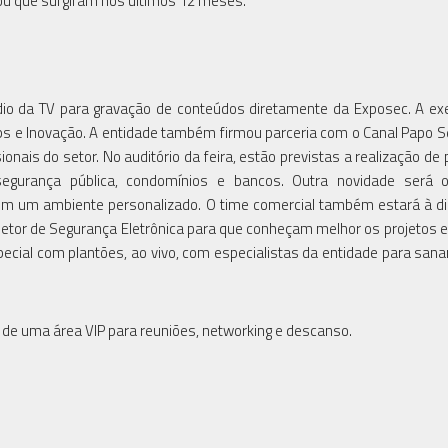
ou que surgiram nos últimos 12 meses.
io da TV para gravação de conteúdos diretamente da Exposec. A e
rtups e Inovação. A entidade também firmou parceria com o Canal Papo 
nais do setor. No auditório da feira, estão previstas a realização de 
segurança pública, condomínios e bancos. Outra novidade será 
os em um ambiente personalizado. O time comercial também estará à d
etor de Segurança Eletrônica para que conheçam melhor os projetos e
cial com plantões, ao vivo, com especialistas da entidade para sana
 de uma área VIP para reuniões, networking e descanso.