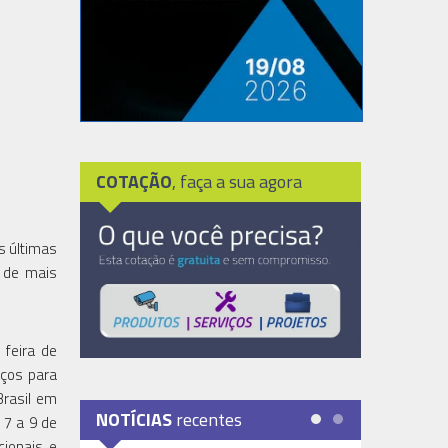
COTAÇÃO
, faça a sua agora
s últimas
á de mais
feira de
aços para
Brasil em
NOTÍCIAS
recentes
 7 a 9 de
cionais e