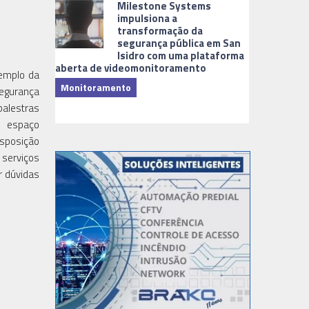
Milestone Systems
impulsiona a
transformação da
segurança pública em San
Isidro com uma plataforma
aberta de videomonitoramento
xemplo da
Monitoramento
Segurança
TI & Softwa
palestras
o espaço
isposição
 serviços
r dúvidas