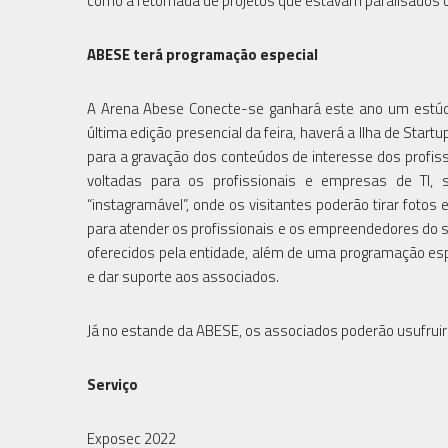
como a retomada de projetos que estavam paralisados 
ABESE terá programação especial
A Arena Abese Conecte-se ganhará este ano um estúd
última edição presencial da feira, haverá a Ilha de Sta
para a gravação dos conteúdos de interesse dos profissio
voltadas para os profissionais e empresas de TI, 
“instagramável”, onde os visitantes poderão tirar fot
para atender os profissionais e os empreendedores do s
oferecidos pela entidade, além de uma programação espe
e dar suporte aos associados.
Já no estande da ABESE, os associados poderão usufruir
Serviço
Exposec 2022