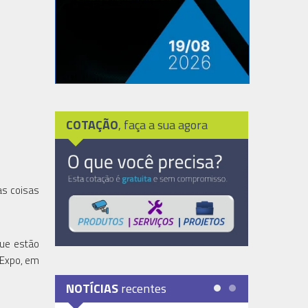
COTAÇÃO
, faça a sua agora
as coisas
que estão
 Expo, em
NOTÍCIAS
recentes