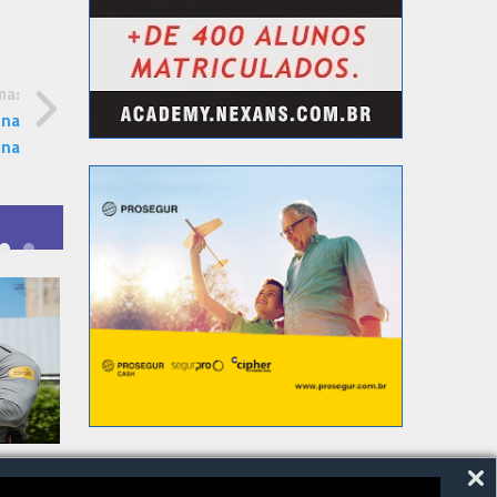
ma:
 na
ina