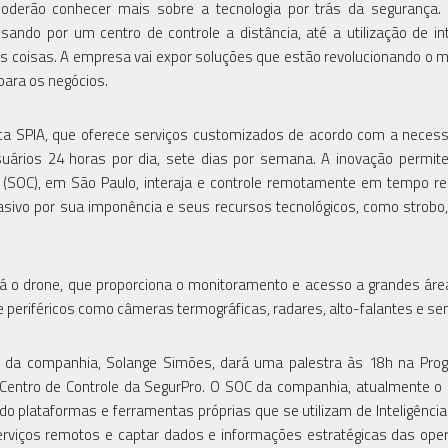
oderão conhecer mais sobre a tecnologia por trás da segurança.
ndo por um centro de controle a distância, até a utilização de int
t das coisas. A empresa vai expor soluções que estão revolucionando o 
para os negócios.
ica SPIA, que oferece serviços customizados de acordo com a neces
 usuários 24 horas por dia, sete dias por semana. A inovação permi
o (SOC), em São Paulo, interaja e controle remotamente em tempo re
asivo por sua imponência e seus recursos tecnológicos, como strobo,
rá o drone, que proporciona o monitoramento e acesso a grandes áre
 periféricos como câmeras termográficas, radares, alto-falantes e se
es da companhia, Solange Simões, dará uma palestra às 18h na Pr
 Centro de Controle da SegurPro. O SOC da companhia, atualmente o
 plataformas e ferramentas próprias que se utilizam de Inteligência Ar
serviços remotos e captar dados e informações estratégicas das ope