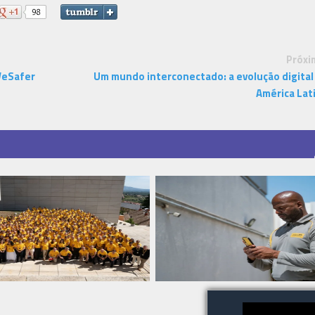
Próxi
WeSafer
Um mundo interconectado: a evolução digital
América Lat