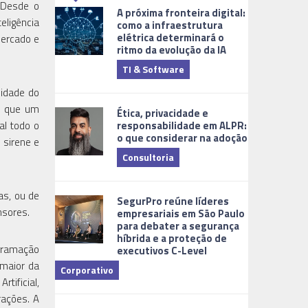
 Desde o
A próxima fronteira digital:
eligência
como a infraestrutura
elétrica determinará o
mercado e
ritmo da evolução da IA
TI & Software
Tecnologia
sidade do
te que um
Ética, privacidade e
responsabilidade em ALPR:
al todo o
o que considerar na adoção
 sirene e
Consultoria
Cidades Digi
as, ou de
SegurPro reúne líderes
nsores.
empresariais em São Paulo
para debater a segurança
híbrida e a proteção de
ogramação
executivos C-Level
 maior da
Corporativo
tificial,
Dicas
rações. A