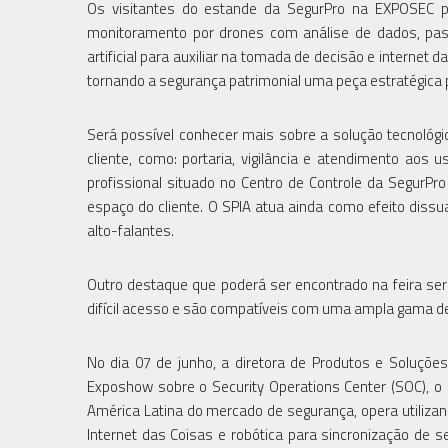
Os visitantes do estande da SegurPro na EXPOSEC p
monitoramento por drones com análise de dados, passa
artificial para auxiliar na tomada de decisão e interne
tornando a segurança patrimonial uma peça estratégica 
Será possível conhecer mais sobre a solução tecnológ
cliente, como: portaria, vigilância e atendimento aos
profissional situado no Centro de Controle da SegurPr
espaço do cliente. O SPIA atua ainda como efeito dissu
alto-falantes.
Outro destaque que poderá ser encontrado na feira se
difícil acesso e são compatíveis com uma ampla gama de
No dia 07 de junho, a diretora de Produtos e Soluçõ
Exposhow sobre o Security Operations Center (SOC), o
América Latina do mercado de segurança, opera utilizando
Internet das Coisas e robótica para sincronização de 