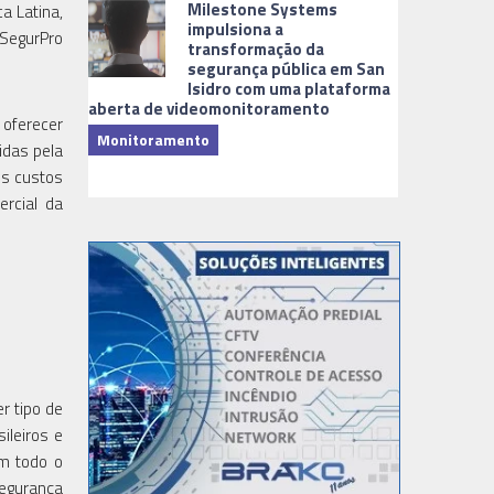
Milestone Systems
a Latina,
impulsiona a
 SegurPro
transformação da
segurança pública em San
Isidro com uma plataforma
aberta de videomonitoramento
 oferecer
Monitoramento
idas pela
TI & Softwa
os custos
ercial da
r tipo de
ileiros e
m todo o
segurança