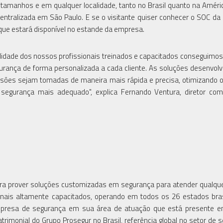
amanhos e em qualquer localidade, tanto no Brasil quanto na Améric
ntralizada em São Paulo. E se o visitante quiser conhecer o SOC da
 que estará disponível no estande da empresa.
ilidade dos nossos profissionais treinados e capacitados conseguimos
urança de forma personalizada a cada cliente. As soluções desenvolv
sões sejam tomadas de maneira mais rápida e precisa, otimizando 
segurança mais adequado", explica Fernando Ventura, diretor com
para prover soluções customizadas em segurança para atender qualque
ionais altamente capacitados, operando em todos os 26 estados bras
empresa de segurança em sua área de atuação que está presente e
atrimonial do Grupo Prosegur no Brasil, referência global no setor de 