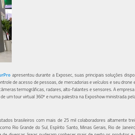
urPro
apresentou durante a Exposec, suas principais soluções dispo
ontrole de acesso de pessoas, de mercadorias e veículos e seu drone e
câmeras termográficas, radares, alto-falantes e sensores. A empre
de um tour virtual 360º e numa palestra na Exposhow ministrada pela
ados brasileiros com mais de 25 mil colaboradores altamente tre
omo Rio Grande do Sul, Espírito Santo, Minas Gerais, Rio de Janeiro,
a de diversas áreas puderam conhecer mais de perto os produtos e