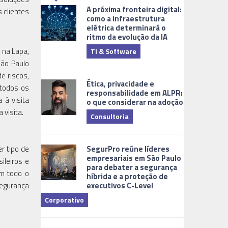
A próxima fronteira digital:
 clientes
como a infraestrutura
elétrica determinará o
ritmo da evolução da IA
 na Lapa,
TI & Software
Tecnologia
São Paulo
e riscos,
Ética, privacidade e
 todos os
responsabilidade em ALPR:
 à visita
o que considerar na adoção
 visita.
Consultoria
Cidades Digi
SegurPro reúne líderes
r tipo de
empresariais em São Paulo
ileiros e
para debater a segurança
m todo o
híbrida e a proteção de
executivos C-Level
segurança
Corporativo
Dicas