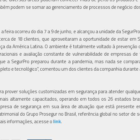
também podem se somar ao gerenciamento de processos de negócio dos
 feira ocorreu do dia 7 a 9 de junho, e alcançou a unidade da SegurPro
rca de 18 clientes, que aproveitaram a oportunidade de estar em 
ça da América Latina. O ambiente é totalmente voltado à prevenção d
eracionais e avaliação constante de vulnerabilidade de empresas de
 que a SegurPro preparou durante a pandemia, mas nada se compara
pleto e tecnológico", comentou um dos clientes da companhia durante a
para prover soluções customizadas em segurança para atender qualque
ionais altamente capacitados, operando em todos os 26 estados bras
empresa de segurança em sua área de atuação que está presente e
atrimonial do Grupo Prosegur no Brasil, referência global no setor de 
mais informações, acesse o
link
.