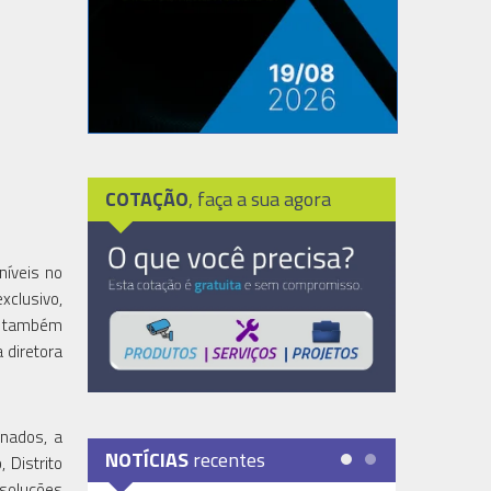
COTAÇÃO
, faça a sua agora
níveis no
xclusivo,
sa também
 diretora
inados, a
NOTÍCIAS
recentes
 Distrito
 soluções