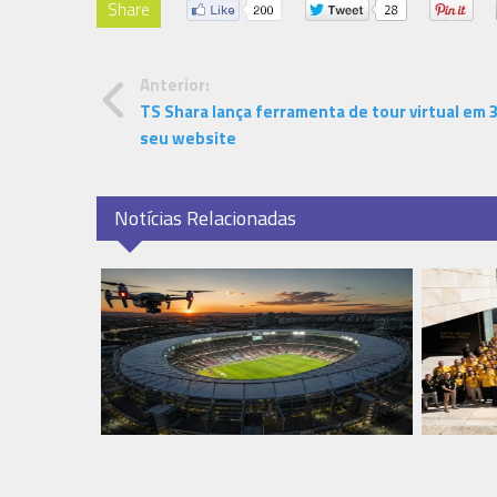
Share
Anterior:
TS Shara lança ferramenta de tour virtual em 
seu website
Notícias Relacionadas