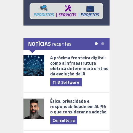
NOTÍCIAS
recentes
A próxima fronteira digital:
como a infraestrutura
elétrica determinará o ritmo
da evolução da IA
TI & Software
Tecnologia
Ética, privacidade e
responsabilidade em ALPR:
o que considerar na adoção
Consultoria
Cidades Di