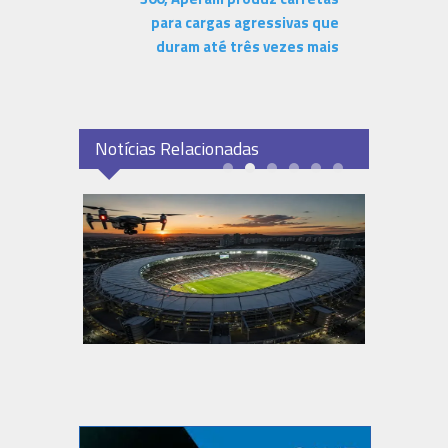
para cargas agressivas que
duram até três vezes mais
Notícias Relacionadas