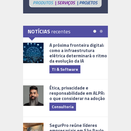
NOTÍCIAS
recentes
A próxima fronteira digital:
como a infraestrutura
elétrica determinará o ritmo
da evolução da IA
TI & Software
Tecnologia
Ética, privacidade e
responsabilidade em ALPR:
o que considerar na adoção
Consultoria
Cidades Di
SegurPro reúne líderes
empresariais em São Paulo