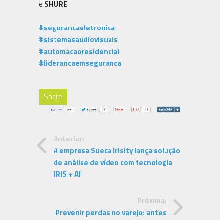
e
SHURE
.
#segurancaeletronica
#sistemasaudiovisuais
#automacaoresidencial
#liderancaemseguranca
Share
Anterior:
A empresa Sueca Irisity lança solução
de análise de vídeo com tecnologia
IRIS + AI
Próxima:
Prevenir perdas no varejo: antes