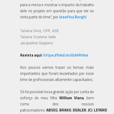
para a mesa e mostrar o impacto do trabalho
dele no projeto em questão para que ele se
sinta parte do time", por
Josefina Borghi
Tatiana Diniz, CPP, ASE
Tatiana Scatena Valle
Jacqueline Gagliano
Assista aqui
:
https://lnkd.in/dzkHhVes
Aos poucos vamos trazer os temas mais
importantes que foram levantados por esse
time de profissionais altamente capacitados.
Só foi possível essa grande ação por conta do
esforço do meu filho
William Viana
, bem
como dos nossos
patrocinadores:
ABSEG
,
BRAKO
,
DEALER
,
JCI
,
LEYARD