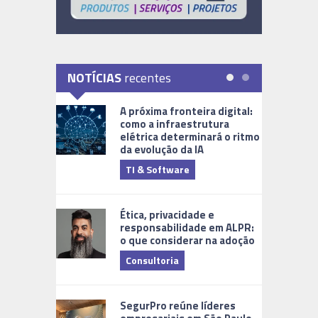
NOTÍCIAS
recentes
A próxima fronteira digital:
como a infraestrutura
elétrica determinará o ritmo
da evolução da IA
TI & Software
Tecnologia
Ética, privacidade e
responsabilidade em ALPR:
o que considerar na adoção
Consultoria
Cidades Di
SegurPro reúne líderes