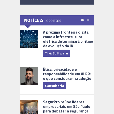
NOTÍCIAS
recentes
A próxima fronteira digital:
como a infraestrutura
elétrica determinará o ritmo
da evolução da IA
TI & Software
Tecnologia
Ética, privacidade e
responsabilidade em ALPR:
o que considerar na adoção
Consultoria
Cidades Di
SegurPro reúne líderes
empresariais em São Paulo
para debater a segurança