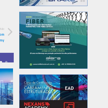
ma:
com
emy