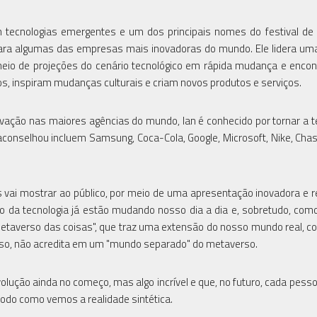
m tecnologias emergentes e um dos principais nomes do festival de
ara algumas das empresas mais inovadoras do mundo. Ele lidera um
meio de projeções do cenário tecnológico em rápida mudança e encon
os, inspiram mudanças culturais e criam novos produtos e serviços.
ação nas maiores agências do mundo, Ian é conhecido por tornar a t
conselhou incluem Samsung, Coca-Cola, Google, Microsoft, Nike, Cha
 vai mostrar ao público, por meio de uma apresentação inovadora e r
o da tecnologia já estão mudando nosso dia a dia e, sobretudo, com
 "metaverso das coisas", que traz uma extensão do nosso mundo real, 
isso, não acredita em um "mundo separado" do metaverso.
volução ainda no começo, mas algo incrível e que, no futuro, cada pess
 modo como vemos a realidade sintética.