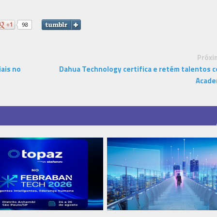
Próxi
ais no
Dahua Technology certifica e retém talentos 
Acad