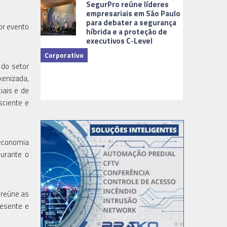
SegurPro reúne líderes
empresariais em São Paulo
para debater a segurança
or evento
híbrida e a proteção de
executivos C-Level
Corporativo
 do setor
okenizada,
Dicas
iais e de
sciente e
oeconomia
durante o
 reúne as
resente e