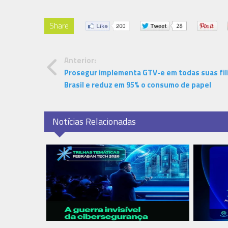
Share
Anterior:
Prosegur implementa GTV-e em todas suas fili
Brasil e reduz em 95% o consumo de papel
Notícias Relacionadas