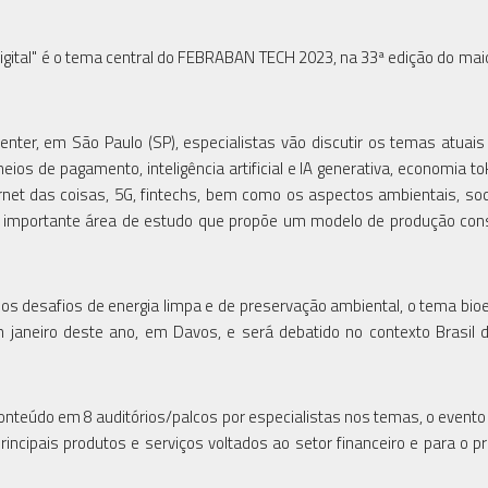
gital" é o tema central do FEBRABAN TECH 2023, na 33ª edição do mai
nter, em São Paulo (SP), especialistas vão discutir os temas atuais
meios de pagamento, inteligência artificial e IA generativa, economia t
net das coisas, 5G, fintechs, bem como os aspectos ambientais, soc
, importante área de estudo que propõe um modelo de produção con
 os desafios de energia limpa e de preservação ambiental, o tema bi
aneiro deste ano, em Davos, e será debatido no contexto Brasil 
onteúdo em 8 auditórios/palcos por especialistas nos temas, o evento
cipais produtos e serviços voltados ao setor financeiro e para o p