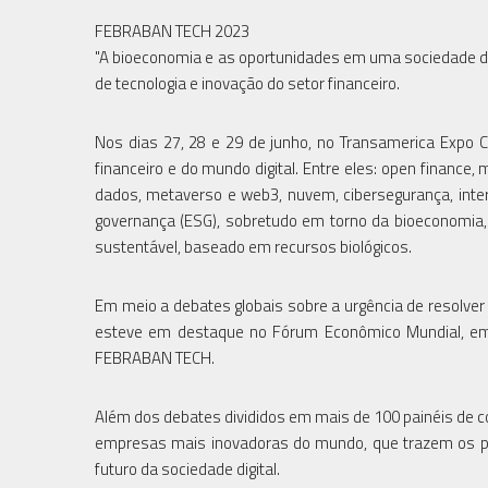
FEBRABAN TECH 2023
"A bioeconomia e as oportunidades em uma sociedade di
de tecnologia e inovação do setor financeiro.
Nos dias 27, 28 e 29 de junho, no Transamerica Expo Ce
financeiro e do mundo digital. Entre eles: open finance, 
dados, metaverso e web3, nuvem, cibersegurança, inter
governança (ESG), sobretudo em torno da bioeconomia
sustentável, baseado em recursos biológicos.
Em meio a debates globais sobre a urgência de resolver
esteve em destaque no Fórum Econômico Mundial, em j
FEBRABAN TECH.
Além dos debates divididos em mais de 100 painéis de c
empresas mais inovadoras do mundo, que trazem os prin
futuro da sociedade digital.