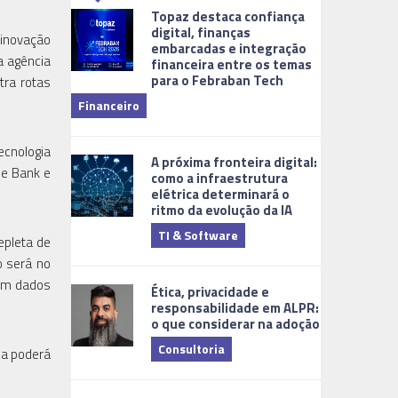
Topaz destaca confiança
digital, finanças
 inovação
embarcadas e integração
a agência
financeira entre os temas
para o Febraban Tech
aberta de v
tra rotas
Financeiro
Monitorame
ecnologia
A próxima fronteira digital:
se Bank e
como a infraestrutura
elétrica determinará o
ritmo da evolução da IA
TI & Software
epleta de
Tecnologia
o será no
com dados
Ética, privacidade e
responsabilidade em ALPR:
o que considerar na adoção
Consultoria
oa poderá
Cidades Digi