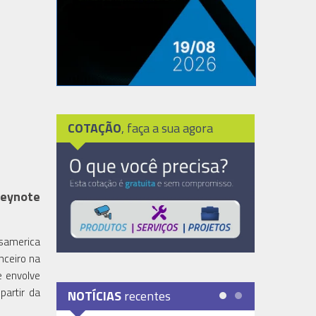
COTAÇÃO
, faça a sua agora
keynote
nsamerica
nceiro na
e envolve
partir da
NOTÍCIAS
recentes