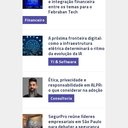
e integração financeira
entre os temas para o
Febraban Tech
videomoni
Financeiro
Monitoram
A próxima fronteira digital:
como a infraestrutura
elétrica determinará o ritmo
da evolução da IA
TI & Software
Tecnologia
Ética, privacidade e
responsabilidade em ALPR:
o que considerar na adoção
Consultoria
Cidades Di
SegurPro reúne líderes
empresariais em São Paulo
para debater a segurança