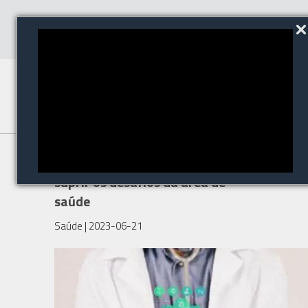
A tecnologia como aliada para
suprir os desafios da área de
saúde
Saúde
| 2023-06-21