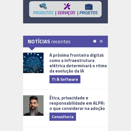
NOTÍCIAS
recentes
A próxima fronteira digital:
como a infraestrutura
elétrica determinará o ritmo
da evolução da IA
TI & Software
Tecnologia
Ética, privacidade e
responsabilidade em ALPR:
o que considerar na adoção
Consultoria
Cidades Di