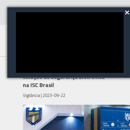
Grupo Protege apresenta
solução de Segurança Eletrônica
na ISC Brasil
Vigilância
| 2023-09-22