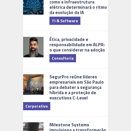
como a infraestrutura
elétrica determinará o ritmo
da evolução da IA
TI & Software
Tecnologia
Ética, privacidade e
responsabilidade em ALPR:
o que considerar na adoção
Consultoria
Cidades Di
SegurPro reúne líderes
empresariais em São Paulo
para debater a segurança
híbrida e a proteção de
executivos C-Level
Corporativo
Milestone Systems
impulsiona a transformação