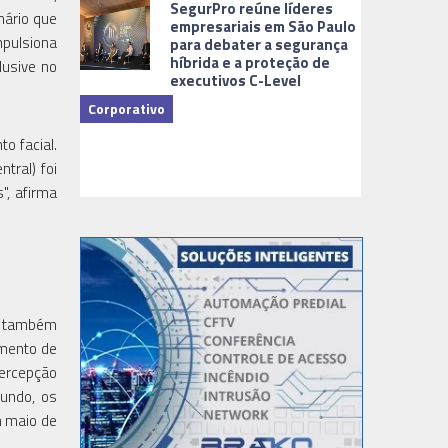
SegurPro reúne líderes
nário que
empresariais em São Paulo
mpulsiona
para debater a segurança
híbrida e a proteção de
lusive no
executivos C-Level
Corporativo
o facial.
Dicas
tral) foi
", afirma
on também
amento de
percepção
mundo, os
m maio de