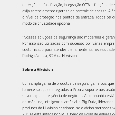
detecção de falsificação, integração CCTV e funções d
exija gerenciamento rigoroso de controle de acesso. Alé
o nível de proteção nos pontos de entrada. Todos os d
modo de privacidade opcional.
"Nossas soluções de segurança são modernas e garante
Por isso são utilizadas com sucesso por várias empres
customizado para atender plenamente às necessidades
Rodrigo Acosta, BDM da Hikvision.
Sobre a Hikvision
Com ampla gama de produtos de segurança físicos, que 
fornece soluções integradas à IA para suporte aos usuár
segurança e inteligência de negócios. A companhia est
de máquina, inteligência artificial e Big Data, lideran
produtos da Hikvision destinam-se a vários mercados v
2010 e está listada no SMEsBoard da Bolsa de Valores 