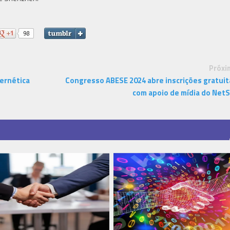
Próxi
bernética
Congresso ABESE 2024 abre inscrições gratuit
com apoio de mídia do Net