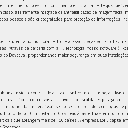
e reconhecimento no escuro, funcionando em praticamente qualquer ce
m disso, a ferramenta integrada de antifalsificação de imagem facial i
ados pessoais são criptografados para proteção de informações, inc
m eficiência no monitoramento de acesso, graças ao reconheciment
as. Através da parceria com a TK Tecnologia, nosso software (Hikcen
 do Daycoval, proporcionando maior segurança em suas instalações
abrangem vídeo, controle de acesso e sistemas de alarme, a Hikvisi
ios finais. Conta com novos aplicativos e possibilidades para gerenci
á comprometida em servir vários setores por meio de tecnologias de 
do o futuro da IoT. Composta por 66 subsidiárias e filiais em todo o 
erticais que abrangem mais de 150 países. A empresa abriu capital e
de Shenzhen.