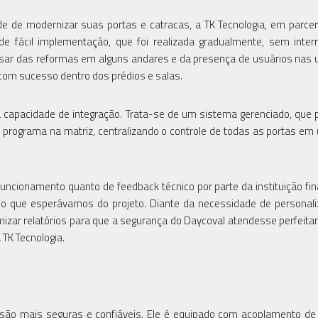
ade de modernizar suas portas e catracas, a TK Tecnologia, em parce
 de fácil implementação, que foi realizada gradualmente, sem inte
apesar das reformas em alguns andares e da presença de usuários nas 
com sucesso dentro dos prédios e salas.
ua capacidade de integração. Trata-se de um sistema gerenciado, que 
 programa na matriz, centralizando o controle de todas as portas em
ncionamento quanto de feedback técnico por parte da instituição fin
 o que esperávamos do projeto. Diante da necessidade de personal
mizar relatórios para que a segurança do Daycoval atendesse perfeit
a TK Tecnologia.
são mais seguras e confiáveis. Ele é equipado com acoplamento de