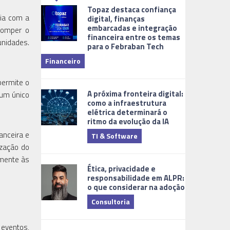
Topaz destaca confiança
ria com a
digital, finanças
embarcadas e integração
rromper o
financeira entre os temas
unidades.
para o Febraban Tech
aberta de v
Financeiro
Monitorame
permite o
A próxima fronteira digital:
 um único
como a infraestrutura
elétrica determinará o
ritmo da evolução da IA
anceira e
TI & Software
Tecnologia
ização do
amente às
Ética, privacidade e
responsabilidade em ALPR:
o que considerar na adoção
Consultoria
 eventos,
Cidades Digi