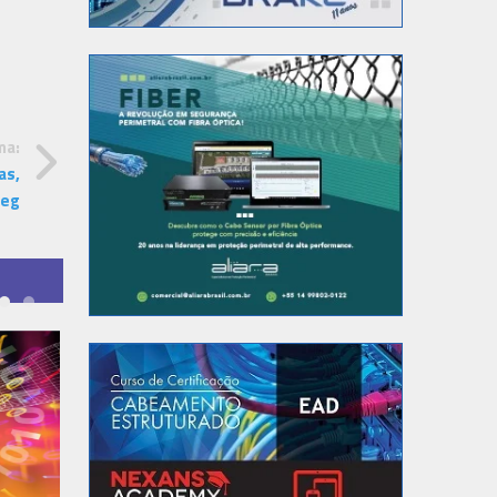
ma:
as,
Seg