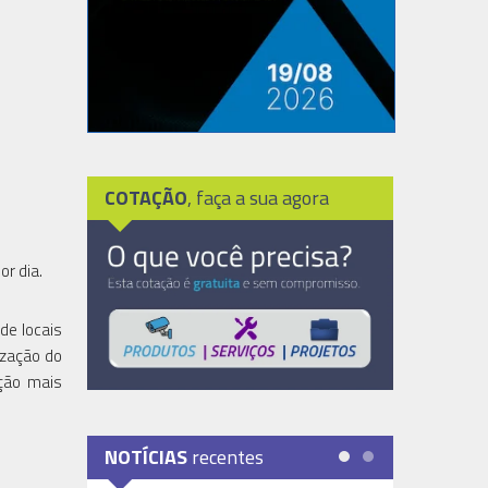
COTAÇÃO
, faça a sua agora
or dia.
de locais
ização do
ução mais
NOTÍCIAS
recentes