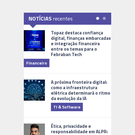
NOTÍCIAS
recentes
Topaz destaca confiança
digital, finanças embarcadas
e integração financeira
entre os temas para o
Febraban Tech
videomoni
Financeiro
Monitoram
A próxima fronteira digital:
como a infraestrutura
elétrica determinará o ritmo
da evolução da IA
TI & Software
Tecnologia
Ética, privacidade e
responsabilidade em ALPR: