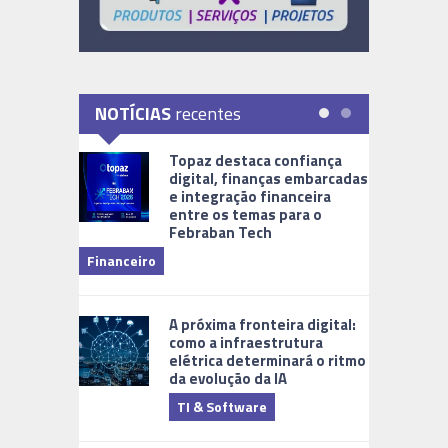
NOTÍCIAS
recentes
Topaz destaca confiança
digital, finanças embarcadas
e integração financeira
entre os temas para o
Febraban Tech
videomoni
Financeiro
Monitoram
A próxima fronteira digital:
como a infraestrutura
elétrica determinará o ritmo
da evolução da IA
TI & Software
Tecnologia