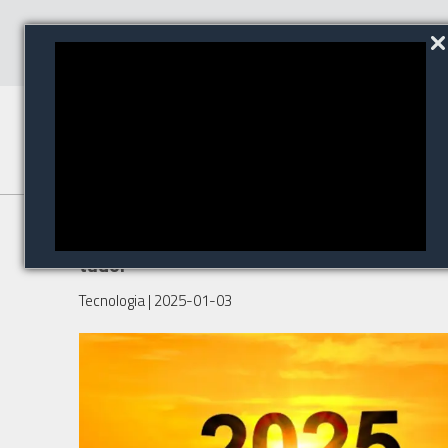
A AvHub começou 2025 com
tudo!
Tecnologia
| 2025-01-03