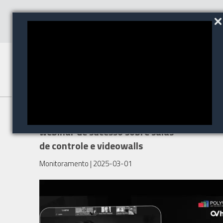
AV Hub e Polywall promovem
webinar de sucesso sobre salas
de controle e videowalls
Monitoramento
| 2025-03-01