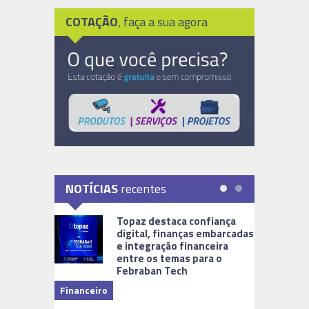
COTAÇÃO
, faça a sua agora
NOTÍCIAS
recentes
Topaz destaca confiança
digital, finanças embarcadas
e integração financeira
entre os temas para o
Febraban Tech
videomoni
Financeiro
Monitoram