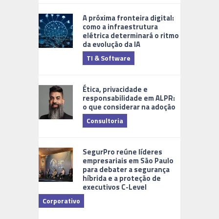
A próxima fronteira digital:
como a infraestrutura
elétrica determinará o ritmo
da evolução da IA
TI & Software
Tecnologia
Ética, privacidade e
responsabilidade em ALPR:
o que considerar na adoção
Consultoria
Cidades Di
SegurPro reúne líderes
empresariais em São Paulo
para debater a segurança
híbrida e a proteção de
executivos C-Level
Corporativo