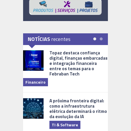
NOTÍCIAS
recentes
Topaz destaca confiança
digital, finanças embarcadas
e integração financeira
entre os temas para o
Febraban Tech
videomoni
Financeiro
Monitoram
A próxima fronteira digital:
como a infraestrutura
elétrica determinará o ritmo
da evolução da IA
TI & Software
Tecnologia