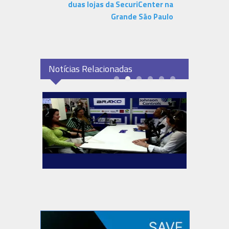
duas lojas da SecuriCenter na
Grande São Paulo
Notícias Relacionadas