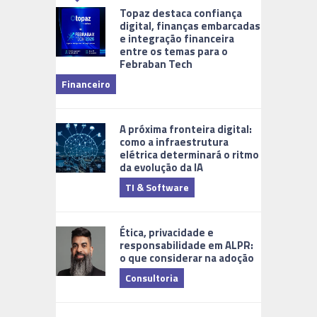
Topaz destaca confiança
digital, finanças embarcadas
e integração financeira
entre os temas para o
Febraban Tech
videomoni
Financeiro
Monitoram
A próxima fronteira digital:
como a infraestrutura
elétrica determinará o ritmo
da evolução da IA
TI & Software
Tecnologia
Ética, privacidade e
responsabilidade em ALPR:
o que considerar na adoção
Consultoria
Cidades Di