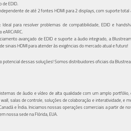
o de EDID.
dependente de até 2 fontes HDMI para 2 displays, com suporte total 
 Ideal para resolver problemas de compatibilidade, EDID e hands
io eARC/ARC.
amento avançado de EDID e suporte a áudio integrado, a Blustrea
de sinais HDMI para atender às exigências do mercado atual e futuro!
 potencial dessas soluções! Somos distribuidores oficiais da Blustre
istemas de áudio e vídeo de alta qualidade com um amplo portfólio,
ll, salas de controle, soluções de colaboração e interatividade, e m
a, Canadá e Índia. Iniciamos nossas operações comerciais a partir de n
 em nossa sede na Flórida, EUA.