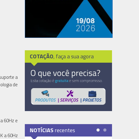
COTAÇÃO
, faça a sua agora
suporte a
ologia de
 a 60Hz e
NOTÍCIAS
recentes
8K a 60Hz