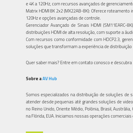
e 4K a 120Hz, com recursos avançados de gerenciament
Matrix HDMI 8K 2x2 (MX22AB-8K): Oferece roteamento in
120Hz e opções avançadas de controle.
Gerenciador Avançado de Sinais HDMI (SM11EARC-8K):
distribuições HDMI de alta resolução, com suporte a áud
Com recursos como conformidade com HDCP2.3, gerenci
soluções que transformam a experiência de distribuição 
Quer saber mais? Entre em contato conosco e descubra o
Sobre a
AV Hub
Somos especializados na distribuição de soluções de s
atender desde pequenas até grandes soluções de video wa
no Reino Unido, Oriente Médio, Polônia, Brasil, Austráli
na Flórida, EUA. Iniciamos nossas operações comerciais