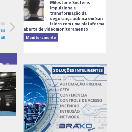
Milestone Systems
impulsiona a
transformação da
segurança pública em San
ma:
Isidro com uma plataforma
aberta de videomonitoramento
rsa
al!
Monitoramento
TI & Softwa