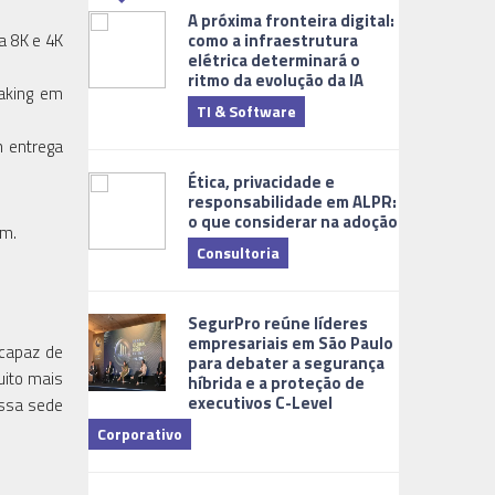
A próxima fronteira digital:
como a infraestrutura
a 8K e 4K
elétrica determinará o
ritmo da evolução da IA
haking em
TI & Software
Tecnologia
m entrega
Ética, privacidade e
responsabilidade em ALPR:
o que considerar na adoção
am.
Consultoria
Cidades Digi
SegurPro reúne líderes
empresariais em São Paulo
 capaz de
para debater a segurança
uito mais
híbrida e a proteção de
executivos C-Level
ossa sede
Corporativo
Dicas