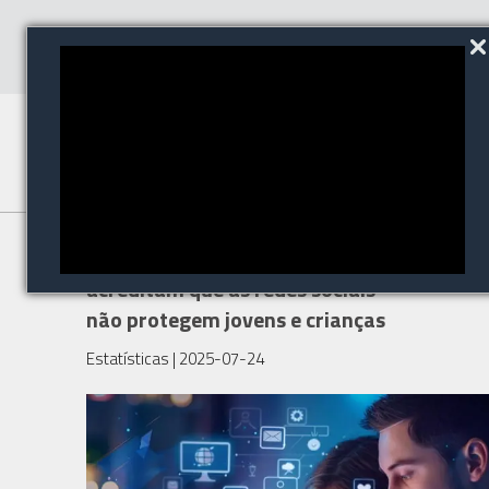
Nove em cada dez brasileiros
acreditam que as redes sociais
não protegem jovens e crianças
Estatísticas
| 2025-07-24