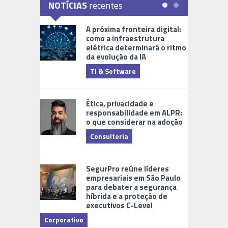
NOTÍCIAS
recentes
A próxima fronteira digital:
como a infraestrutura
elétrica determinará o ritmo
da evolução da IA
TI & Software
Tecnologia
Ética, privacidade e
responsabilidade em ALPR:
o que considerar na adoção
Consultoria
Cidades Di
SegurPro reúne líderes
empresariais em São Paulo
para debater a segurança
híbrida e a proteção de
executivos C-Level
Corporativo