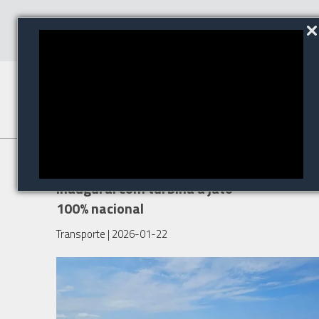
Albatroz Vortex realiza voo
inaugural com turbina a jato
100% nacional
Transporte
| 2026-01-22