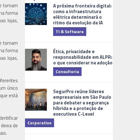
e tornam
A próxima fronteira digital:
como a infraestrutura
uma forma
elétrica determinará o
as lojas,
ritmo da evolução da IA
TI & Software
Tecnologia
e tornam
uma forma
Ética, privacidade e
responsabilidade em ALPR:
as lojas,
o que considerar na adoção
Consultoria
iferentes
Cidades Digi
 um único
SegurPro reúne líderes
 que está
empresariais em São Paulo
para debater a segurança
híbrida e a proteção de
executivos C-Level
entificar
Corporativo
 deixa de
ais.
Dicas