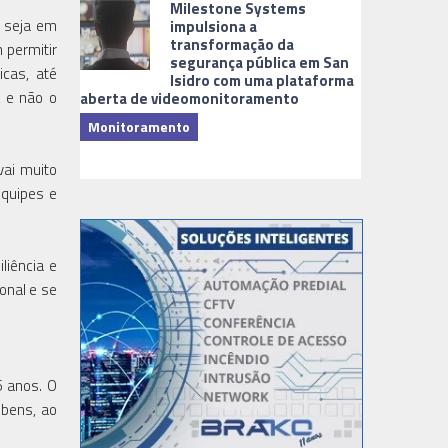
Milestone Systems
, seja em
impulsiona a
transformação da
 permitir
segurança pública em San
cas, até
Isidro com uma plataforma
, e não o
aberta de videomonitoramento
Monitoramento
TI & Softwa
vai muito
equipes e
liência e
onal e se
5 anos. O
bens, ao