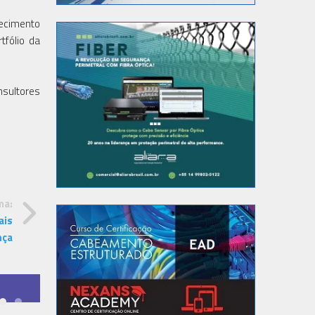
ecimento
tfólio da
nsultores
ma:
ais
nça