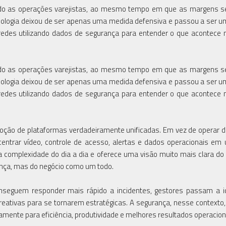
do as operações varejistas, ao mesmo tempo em que as margens s
ecnologia deixou de ser apenas uma medida defensiva e passou a ser 
redes utilizando dados de segurança para entender o que acontece n
do as operações varejistas, ao mesmo tempo em que as margens s
ecnologia deixou de ser apenas uma medida defensiva e passou a ser 
redes utilizando dados de segurança para entender o que acontece n
oção de plataformas verdadeiramente unificadas. Em vez de operar d
ntrar vídeo, controle de acesso, alertas e dados operacionais em
 a complexidade do dia a dia e oferece uma visão muito mais clara do
nça, mas do negócio como um todo.
nseguem responder mais rápido a incidentes, gestores passam a id
eativas para se tornarem estratégicas. A segurança, nesse contexto,
amente para eficiência, produtividade e melhores resultados operacion