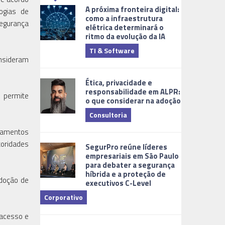
A próxima fronteira digital:
logias de
como a infraestrutura
segurança
elétrica determinará o
ritmo da evolução da IA
TI & Software
Tecnologia
onsideram
Ética, privacidade e
responsabilidade em ALPR:
s permite
o que considerar na adoção
Consultoria
rtamentos
Cidades Digi
toridades
SegurPro reúne líderes
empresariais em São Paulo
para debater a segurança
híbrida e a proteção de
adoção de
executivos C-Level
Corporativo
Dicas
 acesso e