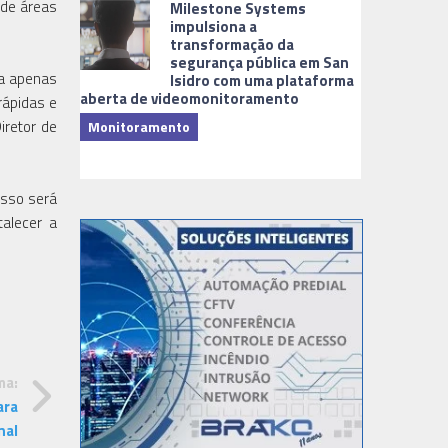
 de áreas
Milestone Systems
impulsiona a
transformação da
segurança pública em San
ta apenas
Isidro com uma plataforma
aberta de videomonitoramento
rápidas e
iretor de
Monitoramento
TI & Softwa
esso será
alecer a
ma:
ara
nal