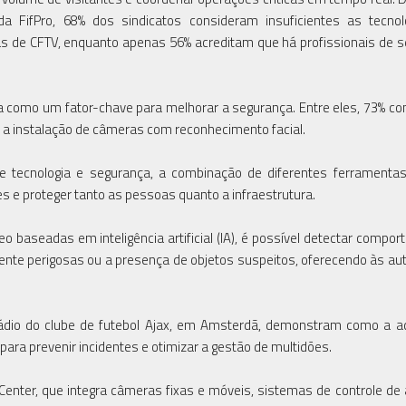
da FifPro, 68% dos sindicatos consideram insuficientes as tecno
s de CFTV, enquanto apenas 56% acreditam que há profissionais de 
a como um fator-chave para melhorar a segurança. Entre eles, 73% c
 a instalação de câmeras com reconhecimento facial.
de tecnologia e segurança, a combinação de diferentes ferramenta
es e proteger tanto as pessoas quanto a infraestrutura.
eo baseadas em inteligência artificial (IA), é possível detectar compo
nte perigosas ou a presença de objetos suspeitos, oferecendo às au
tádio do clube de futebol Ajax, em Amsterdã, demonstram como a 
ra prevenir incidentes e otimizar a gestão de multidões.
 Center, que integra câmeras fixas e móveis, sistemas de controle de