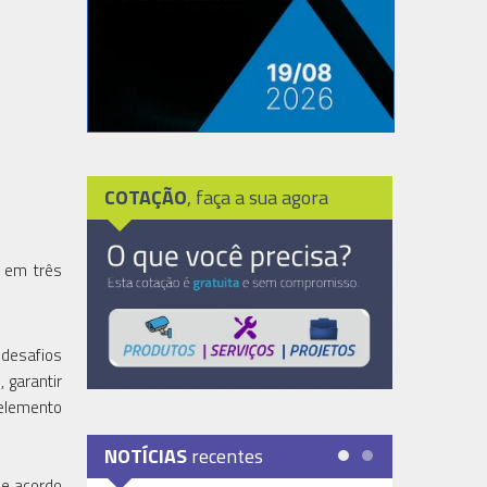
COTAÇÃO
, faça a sua agora
 em três
 desafios
 garantir
 elemento
NOTÍCIAS
recentes
De acordo